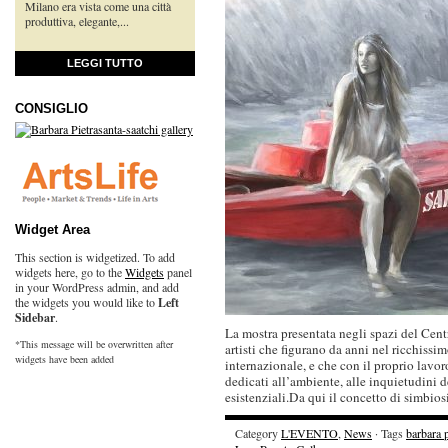
Milano era vista come una città
produttiva, elegante,...
LEGGI TUTTO
CONSIGLIO
Widget Area
This section is widgetized. To add
widgets here, go to the
Widgets
panel
in your WordPress admin, and add
the widgets you would like to
Left
Sidebar
.
La mostra presentata negli spazi del Cen
*This message will be overwritten after
artisti che figurano da anni nel ricchis
widgets have been added
internazionale, e che con il proprio lav
dedicati all’ambiente, alle inquietudini 
esistenziali.Da qui il concetto di simbios
Category
L'EVENTO
,
News
· Tags
barbara p