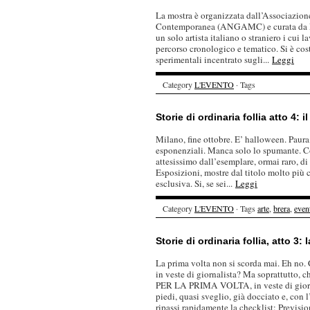
La mostra è organizzata dall’Associazio
Contemporanea (ANGAMC) e curata da Fra
un solo artista italiano o straniero i cui l
percorso cronologico e tematico. Si è cos
sperimentali incentrato sugli...
Leggi
Category
L'EVENTO
· Tags
Storie di ordinaria follia atto 4: il
Milano, fine ottobre. E’ halloween. Paura
esponenziali. Manca solo lo spumante. Co
attesissimo dall’esemplare, ormai raro, di
Esposizioni, mostre dal titolo molto più c
esclusiva. Si, se sei...
Leggi
Category
L'EVENTO
· Tags
arte
,
brera
,
event
Storie di ordinaria follia, atto 3:
La prima volta non si scorda mai. Eh no. 
in veste di giornalista? Ma soprattutto, c
PER LA PRIMA VOLTA, in veste di giorna
piedi, quasi sveglio, già docciato e, con l
ripassi rapidamente la checklist: Previsio