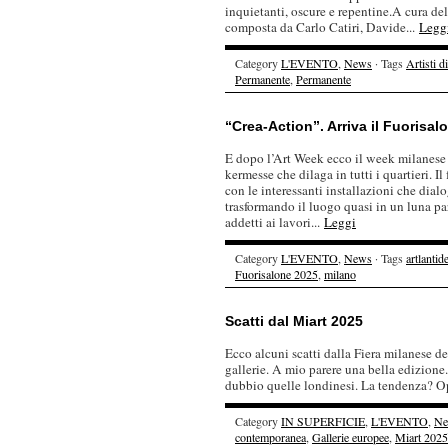
inquietanti, oscure e repentine.A cura d
composta da Carlo Catiri, Davide...
Legg
Category
L'EVENTO
,
News
· Tags
Artisti d
Permanente
,
Permanente
“Crea-Action”. Arriva il Fuorisal
E dopo l’Art Week ecco il week milanese pi
kermesse che dilaga in tutti i quartieri. I
con le interessanti installazioni che dialo
trasformando il luogo quasi in un luna par
addetti ai lavori...
Leggi
Category
L'EVENTO
,
News
· Tags
artlantid
Fuorisalone 2025
,
milano
Scatti dal Miart 2025
Ecco alcuni scatti dalla Fiera milanese del
gallerie. A mio parere una bella edizione.
dubbio quelle londinesi. La tendenza? O
Category
IN SUPERFICIE
,
L'EVENTO
,
Ne
contemporanea
,
Gallerie europee
,
Miart 2025