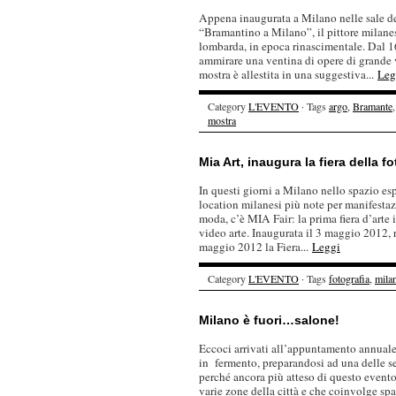
Appena inaugurata a Milano nelle sale de
“Bramantino a Milano”, il pittore milanes
lombarda, in epoca rinascimentale. Dal 1
ammirare una ventina di opere di grande va
mostra è allestita in una suggestiva...
Leg
Category
L'EVENTO
· Tags
argo
,
Bramante
mostra
Mia Art, inaugura la fiera della fo
In questi giorni a Milano nello spazio esp
location milanesi più note per manifestazi
moda, c’è MIA Fair: la prima fiera d’arte in
video arte. Inaugurata il 3 maggio 2012, r
maggio 2012 la Fiera...
Leggi
Category
L'EVENTO
· Tags
fotografia
,
mila
Milano è fuori…salone!
Eccoci arrivati all’appuntamento annuale
in fermento, preparandosi ad una delle s
perché ancora più atteso di questo evento
varie zone della città e che coinvolge spaz