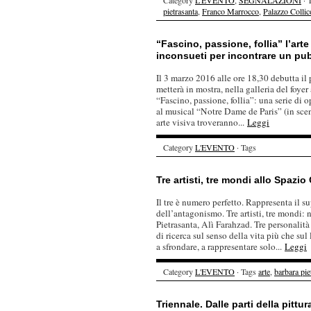
Category
L'EVENTO
,
SEGNALAZIONI
· 
pietrasanta
,
Franco Marrocco
,
Palazzo Collic
“Fascino, passione, follia” l’arte
inconsueti per incontrare un pu
Il 3 marzo 2016 alle ore 18,30 debutta 
metterà in mostra, nella galleria del foye
“Fascino, passione, follia”: una serie di
al musical “Notre Dame de Paris” (in scen
arte visiva troveranno...
Leggi
Category
L'EVENTO
· Tags
Tre artisti, tre mondi allo Spazi
Il tre è numero perfetto. Rappresenta il 
dell’antagonismo. Tre artisti, tre mondi:
Pietrasanta, Alì Farahzad. Tre personalit
di ricerca sul senso della vita più che su
a sfrondare, a rappresentare solo...
Leggi
Category
L'EVENTO
· Tags
arte
,
barbara pie
Triennale. Dalle parti della pittur