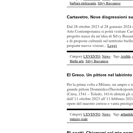
barbara pietrasanta
,
Silvy Bassanese
Cartavetro. Nove disgressioni sul
Dal 28 ottobre 2023 al 28 gennaio 2024 n
Arte Contemporanea si potrà visitare Carta
progetto nasce da un’idea di Silvy Bassan
e di proposte culturali sul territorio biel
proporre nuove visioni...
Leggi
Category
L'EVENTO
,
News
· Tags
Aridità
,
Biella arte
,
Silvy Bassanese
El Greco. Un pittore nel labirinto
Per la prima volta a Milano, un ampio e i
grande pittore DoménikosTheotokópoulo
(Creta, 1541 – Toledo, 1614) abiterà gli 
dall’11 ottobre 2023 all’11 febbraio 2024
opere del maestro cretese e vanta prestigi
Category
L'EVENTO
,
News
· Tags
artlantid
palazzo reale
Ri-scatti. Chiamami col mio nom