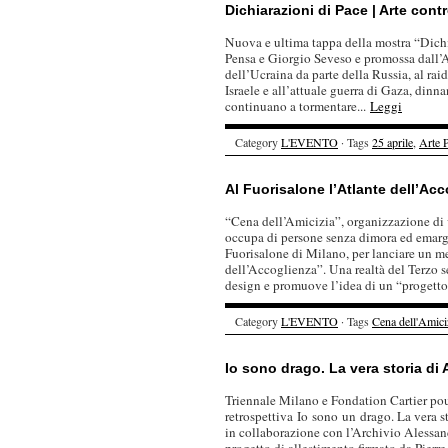
Dichiarazioni di Pace | Arte contr
Nuova e ultima tappa della mostra “Dichi
Pensa e Giorgio Seveso e promossa dall’A
dell’Ucraina da parte della Russia, al ra
Israele e all’attuale guerra di Gaza, dinna
continuano a tormentare...
Leggi
Category
L'EVENTO
· Tags
25 aprile
,
Arte 
Al Fuorisalone l’Atlante dell’Ac
“Cena dell’Amicizia”, organizzazione di v
occupa di persone senza dimora ed emargin
Fuorisalone di Milano, per lanciare un me
dell’Accoglienza”. Una realtà del Terzo s
design e promuove l’idea di un “progetto
Category
L'EVENTO
· Tags
Cena dell'Amici
Io sono drago. La vera storia di
Triennale Milano e Fondation Cartier pou
retrospettiva Io sono un drago. La vera s
in collaborazione con l’Archivio Alessan