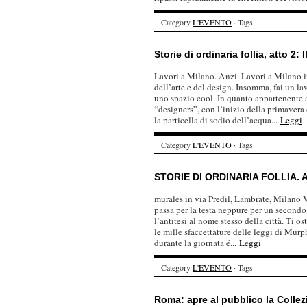
Category
L'EVENTO
· Tags
Storie di ordinaria follia, atto 2: 
Lavori a Milano. Anzi. Lavori a Milano 
dell’arte e del design. Insomma, fai un l
uno spazio cool. In quanto appartenente al
“designers”, con l’inizio della primavera 
la particella di sodio dell’acqua...
Leggi
Category
L'EVENTO
· Tags
STORIE DI ORDINARIA FOLLIA. At
murales in via Predil, Lambrate, Milano 
passa per la testa neppure per un secondo
l’antitesi al nome stesso della città. Ti o
le mille sfaccettature delle leggi di Murp
durante la giornata é...
Leggi
Category
L'EVENTO
· Tags
Roma: apre al pubblico la Colle