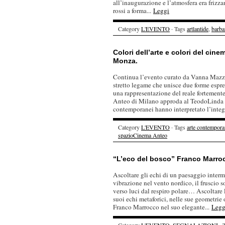
all’inaugurazione e l’atmosfera era frizza
rossi a forma...
Leggi
Category
L'EVENTO
· Tags
artlantide
,
barba
Colori dell’arte e colori del cin
Monza.
Continua l’evento curato da Vanna Mazzei
stretto legame che unisce due forme espre
una rappresentazione del reale fortemen
Anteo di Milano approda al TeodoLinda d
contemporanei hanno interpretato l’integ
Category
L'EVENTO
· Tags
arte contempora
spazioCinema Anteo
“L’eco del bosco” Franco Marroc
Ascoltare gli echi di un paesaggio interme
vibrazione nel vento nordico, il fruscio s
verso luci dal respiro polare… Ascoltare l
suoi echi metaforici, nelle sue geometrie
Franco Marrocco nel suo elegante...
Legg