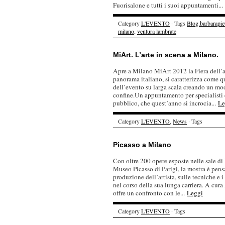
Fuorisalone e tutti i suoi appuntamenti...
Category
L'EVENTO
· Tags
Blog.barbarapiet
milano
,
ventura lambrate
MiArt. L’arte in scena a Milano.
Apre a Milano MiArt 2012 la Fiera dell’ar
panorama italiano, si caratterizza come q
dell’evento su larga scala creando un mod
confine.Un appuntamento per specialisti d
pubblico, che quest’anno si incrocia...
Le
Category
L'EVENTO
,
News
· Tags
Picasso a Milano
Con oltre 200 opere esposte nelle sale di
Museo Picasso di Parigi, la mostra è pen
produzione dell’artista, sulle tecniche e 
nel corso della sua lunga carriera. A cur
offre un confronto con le...
Leggi
Category
L'EVENTO
· Tags