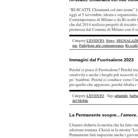
“RI-SCATTI. Chiamami col mio nome” è i
oggi al 5 novembre, ideata e organizzata
Contemporanea di Milano e da Ri-scatti 
che dal 2014 realizza progetti di riscatto 
promossa dal Comune di Milano con il so
Category
L'EVENTO
,
News
,
SEGNALAZI
pac
,
Padiglione arte contemporanea
,
Ri-scatti
Immagini dal Fuorisalone 2023
Perché ci piace il Fuorisalone? Perché tra
creatività e anche i luoghi più nascosti s
po’ bambini. Perché ci conduce verso l’i
per quello che appaiono, perché ribalta i v
Category
L'EVENTO
· Tags
artlantide
,
barba
del Mobile
La Permanente scopre…l’amore.
L’hanno definita la mostra che ha fatto im
edizione romana. Chissà se la mostra “Lo
Permanente farà impazzire anche i giovan