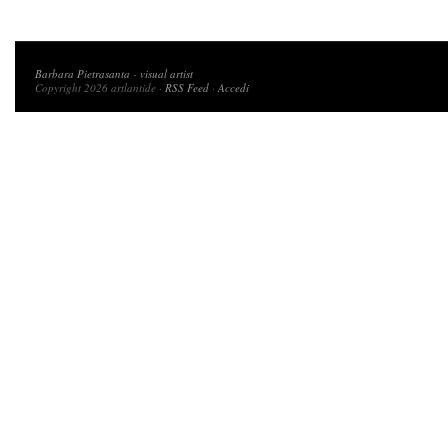
Copyright 2026 artlantide
Barbara Pietrasanta
-
visual artist
Copyright 2026 artlantide ·
RSS Feed
·
Accedi