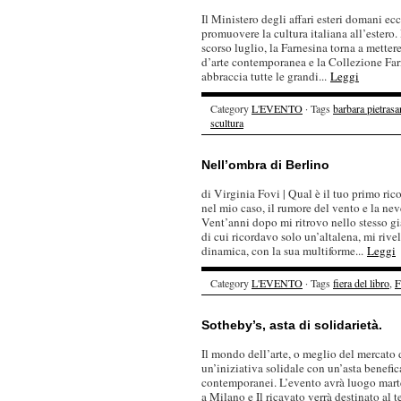
Il Ministero degli affari esteri domani ec
promuovere la cultura italiana all’estero.
scorso luglio, la Farnesina torna a mettere
d’arte contemporanea e la Collezione Fa
abbraccia tutte le grandi...
Leggi
Category
L'EVENTO
· Tags
barbara pietrasa
scultura
Nell’ombra di Berlino
di Virginia Fovi | Qual è il tuo primo ric
nel mio caso, il rumore del vento e la nev
Vent’anni dopo mi ritrovo nello stesso gia
di cui ricordavo solo un’altalena, mi rive
dinamica, con la sua multiforme...
Leggi
Category
L'EVENTO
· Tags
fiera del libro
,
F
Sotheby’s, asta di solidarietà.
Il mondo dell’arte, o meglio del mercato d
un’iniziativa solidale con un’asta benefica
contemporanei. L’evento avrà luogo marte
a Milano e Il ricavato verrà destinato al t