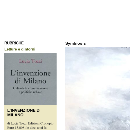
RUBRICHE
Symbiosis
Letture e dintorni
L’INVENZIONE DI
MILANO
di Lucia Tozzi. Edizioni Cronopio
Euro 15,00Solo dieci anni fa