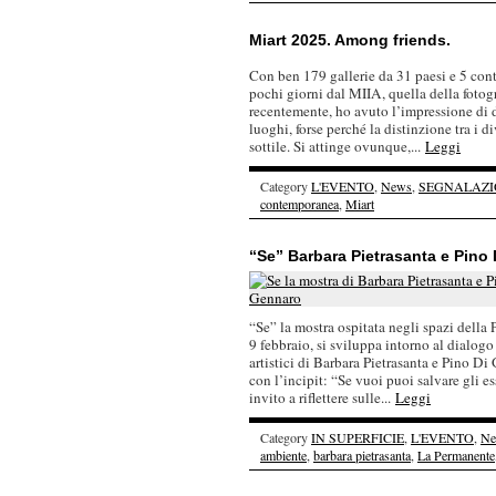
Miart 2025. Among friends.
Con ben 179 gallerie da 31 paesi e 5 contin
pochi giorni dal MIIA, quella della fotog
recentemente, ho avuto l’impressione di du
luoghi, forse perché la distinzione tra i 
sottile. Si attinge ovunque,...
Leggi
Category
L'EVENTO
,
News
,
SEGNALAZI
contemporanea
,
Miart
“Se” Barbara Pietrasanta e Pino
“Se” la mostra ospitata negli spazi della
9 febbraio, si sviluppa intorno al dialogo 
artistici di Barbara Pietrasanta e Pino Di
con l’incipit: “Se vuoi puoi salvare gli e
invito a riflettere sulle...
Leggi
Category
IN SUPERFICIE
,
L'EVENTO
,
Ne
ambiente
,
barbara pietrasanta
,
La Permanente