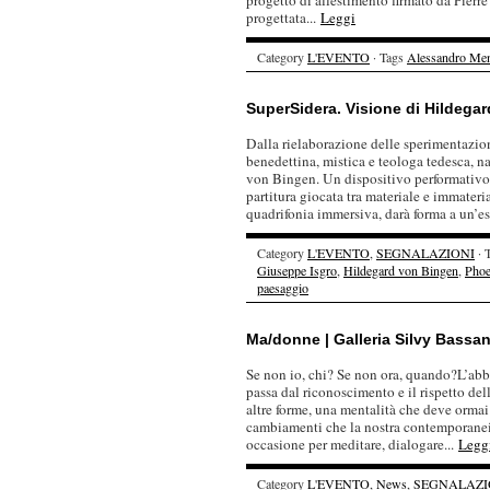
progetto di allestimento firmato da Pierre
progettata...
Leggi
Category
L'EVENTO
· Tags
Alessandro Men
SuperSidera. Visione di Hildega
Dalla rielaborazione delle sperimentazio
benedettina, mistica e teologa tedesca, n
von Bingen. Un dispositivo performativo 
partitura giocata tra materiale e immateri
quadrifonia immersiva, darà forma a un’es
Category
L'EVENTO
,
SEGNALAZIONI
· 
Giuseppe Isgro
,
Hildegard von Bingen
,
Phoe
paesaggio
Ma/donne | Galleria Silvy Bassa
Se non io, chi? Se non ora, quando?L’abb
passa dal riconoscimento e il rispetto dell
altre forme, una mentalità che deve ormai a
cambiamenti che la nostra contemporaneit
occasione per meditare, dialogare...
Legg
Category
L'EVENTO
,
News
,
SEGNALAZI