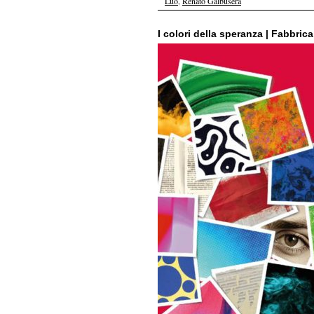
Luo
,
Renato Galbusera
I colori della speranza | Fabbric