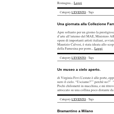
Romagna...
Leggi
Category
L'EVENTO
· Tags
Una giornata alla Collezione Far
Apre soltanto per un giorno la prestigios
d’arte all’interno del MAE, Ministero Aff
opere di importanti artisti italiani, avvi
Maurizio Calvesi, è stata ideata allo scopo
della Farnesina per porre...
Leggi
Category
L'EVENTO
· Tags
Un museo a cielo aperto.
di Virginia Fovi L’estate è alle porte, epp
nero il cielo. “Usciamo?”” perchè no?” 
Pochi chilometri in macchina, e mi ritro
arroccato su una collina poco distante da
Category
L'EVENTO
· Tags
Bramantino a Milano