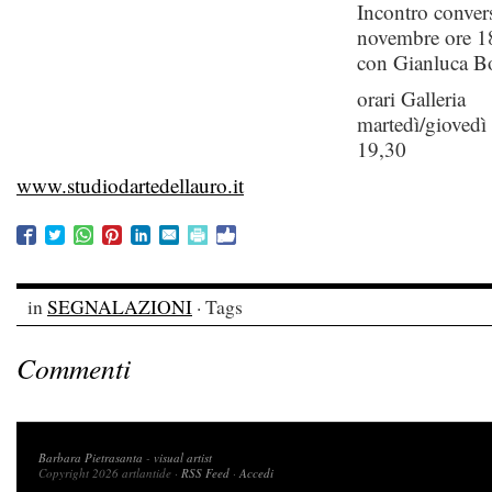
Incontro conver
novembre ore 1
con Gianluca B
orari Galleria
martedì/giovedì
19,30
www.studiodartedellauro.it
in
SEGNALAZIONI
· Tags
Commenti
Copyright 2026 artlantide
Barbara Pietrasanta
-
visual artist
Copyright 2026 artlantide ·
RSS Feed
·
Accedi