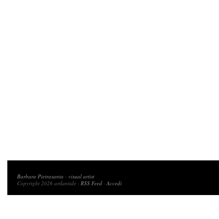
Copyright 2026 artlantide
Barbara Pietrasanta
-
visual artist
Copyright 2026 artlantide ·
RSS Feed
·
Accedi