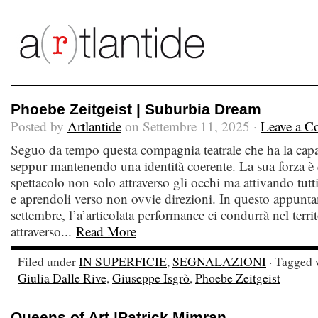
Phoebe Zeitgeist | Suburbia Dream
Posted by
Artlantide
on Settembre 11, 2025 ·
Leave a 
Seguo da tempo questa compagnia teatrale che ha la capa
seppur mantenendo una identità coerente. La sua forza è qu
spettacolo non solo attraverso gli occhi ma attivando tutti
e aprendoli verso non ovvie direzioni. In questo appunt
settembre, l’a’articolata performance ci condurrà nel terri
attraverso...
Read More
Filed under
IN SUPERFICIE
,
SEGNALAZIONI
· Tagged 
Giulia Dalle Rive
,
Giuseppe Isgrò‬
,
Phoebe Zeitgeist
Queens of Art |Patrick Mimran