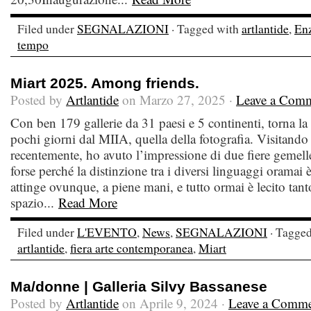
Filed under
SEGNALAZIONI
· Tagged with
artlantide
,
En
tempo
Miart 2025. Among friends.
Posted by
Artlantide
on Marzo 27, 2025 ·
Leave a Com
Con ben 179 gallerie da 31 paesi e 5 continenti, torna la f
pochi giorni dal MIIA, quella della fotografia. Visitando
recentemente, ho avuto l’impressione di due fiere gemelle,
forse perché la distinzione tra i diversi linguaggi oramai è
attinge ovunque, a piene mani, e tutto ormai è lecito tant
spazio...
Read More
Filed under
L'EVENTO
,
News
,
SEGNALAZIONI
· Tagge
artlantide
,
fiera arte contemporanea
,
Miart
Ma/donne | Galleria Silvy Bassanese
Posted by
Artlantide
on Aprile 9, 2024 ·
Leave a Comm