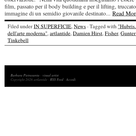
film, passato per il body building e per il lifting, truccat
immagine di un semidio giovanile destinato...
Read Mor
Filed under
IN SUPERFICIE
,
News
· Tagged with
"Hubris.
dell'arte moderna"
,
artlantide
,
Damien Hirst
,
Fisher
,
Gunter
Tinkebell
Copyright 2026 artlantide
Barbara Pietrasanta
-
visual artist
Copyright 2026 artlantide ·
RSS Feed
·
Accedi