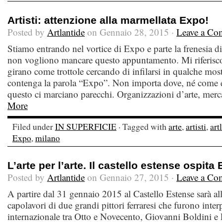
Artisti: attenzione alla marmellata Expo!
Posted by
Artlantide
on Gennaio 28, 2015 ·
Leave a Co
Stiamo entrando nel vortice di Expo e parte la frenesia di
non vogliono mancare questo appuntamento. Mi riferisco a
girano come trottole cercando di infilarsi in qualche most
contenga la parola “Expo”. Non importa dove, né come 
questo ci marciano parecchi. Organizzazioni d’arte, merca
More
Filed under
IN SUPERFICIE
· Tagged with
arte
,
artisti
,
art
Expo
,
milano
L’arte per l’arte. Il castello estense ospita
Posted by
Artlantide
on Gennaio 27, 2015 ·
Leave a Co
A partire dal 31 gennaio 2015 al Castello Estense sarà alle
capolavori di due grandi pittori ferraresi che furono interpr
internazionale tra Otto e Novecento, Giovanni Boldini e F