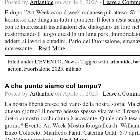
Posted by
Artlantide
on Aprile 6, 2025 ·
Leave a Comm
E dopo l’Art Week ecco il week milanese più atteso. Sì, la
kermesse che dilaga in tutti i quartieri. Il focus resta se
con le interessanti installazioni che dialogano tra loro nei 
trasformando il luogo quasi in un luna park, immortalato 
addetti ai lavori e cittadini. Parlo del Fuorisalone, eman
interessante...
Read More
Filed under
L'EVENTO
,
News
· Tagged with
artlantide
,
bar
action
,
Fuorisalone 2025
,
milano
A che punto siamo col tempo?
Posted by
Artlantide
on Aprile 1, 2025 ·
Leave a Comm
La nostra libertà cresce nel vano della nostra storia. Ma c
questo giorno? Il nostro adesso spesso vira verso il rosso
dietro ai nostri occhi chiusi è accecante. Quale ora è tesa 
giorno? Evento Art Week Mostra fotografica di: William
Enzo Coluccio, Manfredo Fanti, Caterina Gatti. 6-7 aprile
20,30Inaugurazione...
Read More