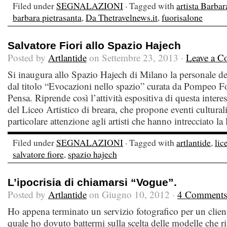
Filed under
SEGNALAZIONI
· Tagged with
artista Barbar
barbara pietrasanta
,
Da Thetravelnews.it
,
fuorisalone
Salvatore Fiori allo Spazio Hajech
Posted by
Artlantide
on Settembre 23, 2013 ·
Leave a 
Si inaugura allo Spazio Hajech di Milano la personale del
dal titolo “Evocazioni nello spazio” curata da Pompeo F
Pensa. Riprende così l’attività espositiva di questa interes
del Liceo Artistico di breara, che propone eventi cultural
particolare attenzione agli artisti che hanno intrecciato la 
Filed under
SEGNALAZIONI
· Tagged with
artlantide
,
lic
salvatore fiore
,
spazio hajech
L’ipocrisia di chiamarsi “Vogue”.
Posted by
Artlantide
on Giugno 10, 2012 ·
4 Comments
Ho appena terminato un servizio fotografico per un client
quale ho dovuto battermi sulla scelta delle modelle che ris