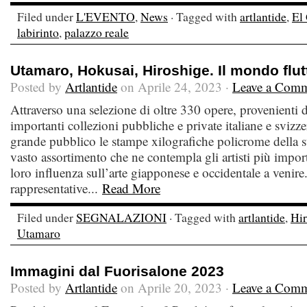
Filed under
L'EVENTO
,
News
· Tagged with
artlantide
,
El
labirinto
,
palazzo reale
Utamaro, Hokusai, Hiroshige. Il mondo flut
Posted by
Artlantide
on Aprile 24, 2023 ·
Leave a Com
Attraverso una selezione di oltre 330 opere, provenienti
importanti collezioni pubbliche e private italiane e svizze
grande pubblico le stampe xilografiche policrome della s
vasto assortimento che ne contempla gli artisti più importa
loro influenza sull’arte giapponese e occidentale a venire.
rappresentative...
Read More
Filed under
SEGNALAZIONI
· Tagged with
artlantide
,
Hir
Utamaro
Immagini dal Fuorisalone 2023
Posted by
Artlantide
on Aprile 20, 2023 ·
Leave a Com