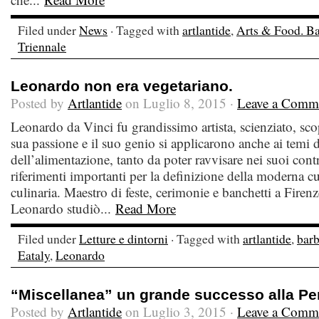
Filed under
News
· Tagged with
artlantide
,
Arts & Food. Ba
Triennale
Leonardo non era vegetariano.
Posted by
Artlantide
on Luglio 8, 2015 ·
Leave a Comm
Leonardo da Vinci fu grandissimo artista, scienziato, sco
sua passione e il suo genio si applicarono anche ai temi d
dell’alimentazione, tanto da poter ravvisare nei suoi contr
riferimenti importanti per la definizione della moderna c
culinaria. Maestro di feste, cerimonie e banchetti a Fire
Leonardo studiò...
Read More
Filed under
Letture e dintorni
· Tagged with
artlantide
,
barb
Eataly
,
Leonardo
“Miscellanea” un grande successo alla Pe
Posted by
Artlantide
on Luglio 3, 2015 ·
Leave a Comm