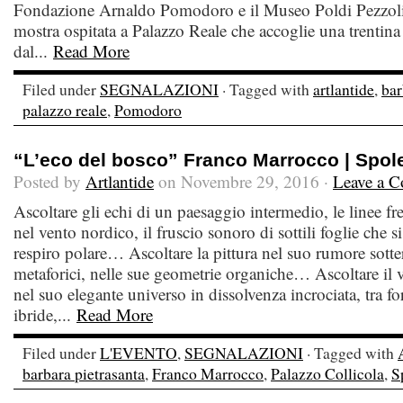
Fondazione Arnaldo Pomodoro e il Museo Poldi Pezzoli. 
mostra ospitata a Palazzo Reale che accoglie una trentina 
dal...
Read More
Filed under
SEGNALAZIONI
· Tagged with
artlantide
,
bar
palazzo reale
,
Pomodoro
“L’eco del bosco” Franco Marrocco | Spol
Posted by
Artlantide
on Novembre 29, 2016 ·
Leave a 
Ascoltare gli echi di un paesaggio intermedio, le linee f
nel vento nordico, il fruscio sonoro di sottili foglie che 
respiro polare… Ascoltare la pittura nel suo rumore sotte
metaforici, nelle sue geometrie organiche… Ascoltare il
nel suo elegante universo in dissolvenza incrociata, tra fo
ibride,...
Read More
Filed under
L'EVENTO
,
SEGNALAZIONI
· Tagged with
barbara pietrasanta
,
Franco Marrocco
,
Palazzo Collicola
,
S