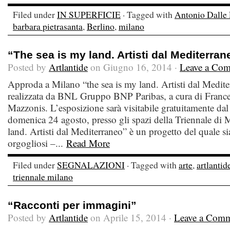
Filed under
IN SUPERFICIE
· Tagged with
Antonio Dalle
barbara pietrasanta
,
Berlino
,
milano
“The sea is my land. Artisti dal Mediterra
Posted by
Artlantide
on Giugno 16, 2014 ·
Leave a Co
Approda a Milano “the sea is my land. Artisti dal Mediter
realizzata da BNL Gruppo BNP Paribas, a cura di Fran
Mazzonis. L’esposizione sarà visitabile gratuitamente da
domenica 24 agosto, presso gli spazi della Triennale di 
land. Artisti dal Mediterraneo” è un progetto del quale 
orgogliosi –...
Read More
Filed under
SEGNALAZIONI
· Tagged with
arte
,
artlantid
triennale milano
“Racconti per immagini”
Posted by
Artlantide
on Aprile 15, 2014 ·
Leave a Com