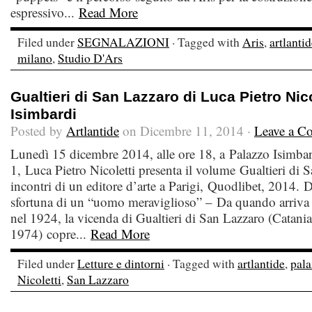
espressivo...
Read More
Filed under
SEGNALAZIONI
· Tagged with
Aris
,
artlanti
milano
,
Studio D'Ars
Gualtieri di San Lazzaro di Luca Pietro Nic
Isimbardi
Posted by
Artlantide
on Dicembre 11, 2014 ·
Leave a C
Lunedì 15 dicembre 2014, alle ore 18, a Palazzo Isimbar
1, Luca Pietro Nicoletti presenta il volume Gualtieri di S
incontri di un editore d’arte a Parigi, Quodlibet, 2014.
sfortuna di un “uomo meraviglioso” – Da quando arriva p
nel 1924, la vicenda di Gualtieri di San Lazzaro (Catani
1974) copre...
Read More
Filed under
Letture e dintorni
· Tagged with
artlantide
,
pala
Nicoletti
,
San Lazzaro