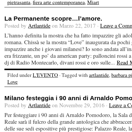
pietrasanta
,
fiera arte contemporanea
,
Miart
La Permanente scopre…l’amore.
Posted by
Artlantide
on Marzo 22, 2017 ·
Leave a Com
L’hanno definita la mostra che ha fatto impazzire gli adol
romana. Chissà se la mostra “Love” inaugurata da pochi 
impazzire anche i giovani milanesi? Io sono andata all’i
era frizzante, un po’ da american party: palloncini rossi 
dj di Radio Montecarlo, divani rossi e oro sulle...
Read 
Filed under
L'EVENTO
· Tagged with
artlantide
,
barbara p
Love
Milano festeggia i 90 anni di Arnaldo Pom
Posted by
Artlantide
on Novembre 29, 2016 ·
Leave a 
Per festeggiare i 90 anni di Arnaldo Pomodoro, la Sala de
Reale sarà il fulcro della grande antologica che abbraccerà
delle sue sedi espositive più prestigiose: Palazzo Reale, l