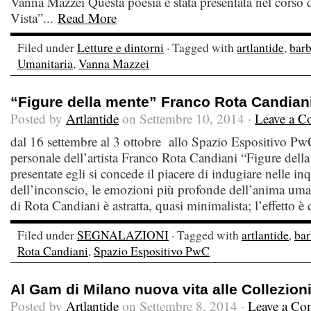
Vanna Mazzei Questa poesia è stata presentata nel corso 
Vista”...
Read More
Filed under
Letture e dintorni
· Tagged with
artlantide
,
barb
Umanitaria
,
Vanna Mazzei
“Figure della mente” Franco Rota Candian
Posted by
Artlantide
on Settembre 10, 2014 ·
Leave a 
dal 16 settembre al 3 ottobre allo Spazio Espositivo PwC
personale dell’artista Franco Rota Candiani “Figure dell
presentate egli si concede il piacere di indugiare nelle in
dell’inconscio, le emozioni più profonde dell’anima uma
di Rota Candiani è astratta, quasi minimalista; l’effetto è 
Filed under
SEGNALAZIONI
· Tagged with
artlantide
,
bar
Rota Candiani
,
Spazio Espositivo PwC
Al Gam di Milano nuova vita alle Collezion
Posted by
Artlantide
on Settembre 8, 2014 ·
Leave a C