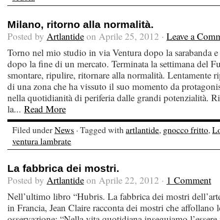
Milano, ritorno alla normalità.
Posted by
Artlantide
on Aprile 25, 2012 ·
Leave a Com
Torno nel mio studio in via Ventura dopo la sarabanda e 
dopo la fine di un mercato. Terminata la settimana del F
smontare, ripulire, ritornare alla normalità. Lentamente r
di una zona che ha vissuto il suo momento da protagonista
nella quotidianità di periferia dalle grandi potenzialità. 
la...
Read More
Filed under
News
· Tagged with
artlantide
,
gnocco fritto
,
Lo
ventura lambrate
La fabbrica dei mostri.
Posted by
Artlantide
on Aprile 22, 2012 ·
1 Comment
Nell’ultimo libro “Hubris. La fabbrica dei mostri dell’ar
in Francia, Jean Claire racconta dei mostri che affollano le
osservazione: “Nella vita quotidiana inseguiamo l’essere p