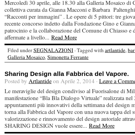
Mercoledì 30 aprile, alle 18.30 alla Galleria Mosaico di 
collettiva curata da Gianna Macconi e Barbara Paltenghi 
“Racconti per immagini” . Le opere di 5 pittori: tre giova
recente concorso indetto dalla Fondazione Gino e Giann
patrocinio e la collaborazione del Comune di Chiasso e du
affermate a livello...
Read More
Filed under
SEGNALAZIONI
· Tagged with
artlantide
,
bar
Galleria Mosaico
,
Simonetta Ferrante
Sharing Design alla Fabbrica del Vapore.
Posted by
Artlantide
on Aprile 2, 2014 ·
Leave a Comm
Le meraviglie del design condiviso al Fuorisalone di Mi
manifestazione “Bla Bla Dialogo Virtuale” realizzata nel 
appuntamenti più innovativi della settimana del design 
torna alla Fabbrica del Vapore con una nuova tappa del s
valorizzazione e rinnovamento del design autoriale attrav
SHARING DESIGN vuole essere...
Read More