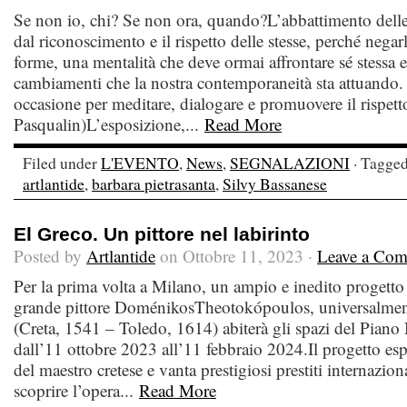
Se non io, chi? Se non ora, quando?L’abbattimento delle 
dal riconoscimento e il rispetto delle stesse, perché negarle
forme, una mentalità che deve ormai affrontare sé stessa e 
cambiamenti che la nostra contemporaneità sta attuando.
occasione per meditare, dialogare e promuovere il rispetto
Pasqualin)L’esposizione,...
Read More
Filed under
L'EVENTO
,
News
,
SEGNALAZIONI
· Tagge
artlantide
,
barbara pietrasanta
,
Silvy Bassanese
El Greco. Un pittore nel labirinto
Posted by
Artlantide
on Ottobre 11, 2023 ·
Leave a Co
Per la prima volta a Milano, un ampio e inedito progetto 
grande pittore DoménikosTheotokópoulos, universalme
(Creta, 1541 – Toledo, 1614) abiterà gli spazi del Piano
dall’11 ottobre 2023 all’11 febbraio 2024.Il progetto es
del maestro cretese e vanta prestigiosi prestiti internazio
scoprire l’opera...
Read More