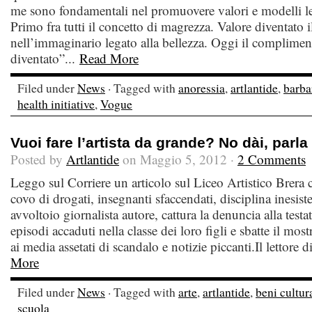
me sono fondamentali nel promuovere valori e modelli leg
Primo fra tutti il concetto di magrezza. Valore diventato
nell’immaginario legato alla bellezza. Oggi il complime
diventato”...
Read More
Filed under
News
· Tagged with
anoressia
,
artlantide
,
barba
health initiative
,
Vogue
Vuoi fare l’artista da grande? No dài, parla 
Posted by
Artlantide
on Maggio 5, 2012 ·
2 Comments
Leggo sul Corriere un articolo sul Liceo Artistico Brera
covo di drogati, insegnanti sfaccendati, disciplina inesist
avvoltoio giornalista autore, cattura la denuncia alla testat
episodi accaduti nella classe dei loro figli e sbatte il mos
ai media assetati di scandalo e notizie piccanti.Il lettore d
More
Filed under
News
· Tagged with
arte
,
artlantide
,
beni cultur
scuola