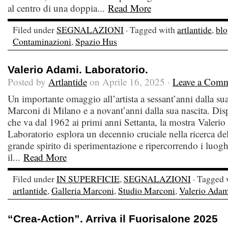
al centro di una doppia...
Read More
Filed under
SEGNALAZIONI
· Tagged with
artlantide
,
blo
Contaminazioni
,
Spazio Hus
Valerio Adami. Laboratorio.
Posted by
Artlantide
on Aprile 16, 2025 ·
Leave a Com
Un importante omaggio all’artista a sessant’anni dalla su
Marconi di Milano e a novant’anni dalla sua nascita. Disp
che va dal 1962 ai primi anni Settanta, la mostra Valeri
Laboratorio esplora un decennio cruciale nella ricerca dell
grande spirito di sperimentazione e ripercorrendo i luo
il...
Read More
Filed under
IN SUPERFICIE
,
SEGNALAZIONI
· Tagged 
artlantide
,
Galleria Marconi
,
Studio Marconi
,
Valerio Adam
“Crea-Action”. Arriva il Fuorisalone 2025