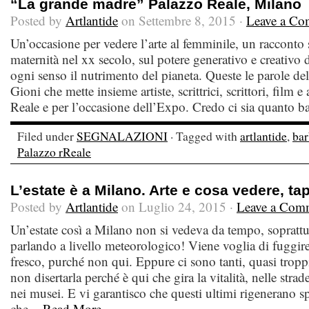
“La grande madre” Palazzo Reale, Milano
Posted by
Artlantide
on Settembre 8, 2015 ·
Leave a C
Un’occasione per vedere l’arte al femminile, un racconto 
maternità nel xx secolo, sul potere generativo e creativo
ogni senso il nutrimento del pianeta. Queste le parole de
Gioni che mette insieme artiste, scrittrici, scrittori, film e
Reale e per l’occasione dell’Expo. Credo ci sia quanto ba
Filed under
SEGNALAZIONI
· Tagged with
artlantide
,
bar
Palazzo rReale
L’estate è a Milano. Arte e cosa vedere, ta
Posted by
Artlantide
on Luglio 24, 2015 ·
Leave a Com
Un’estate così a Milano non si vedeva da tempo, soprattut
parlando a livello meteorologico! Viene voglia di fuggir
fresco, purché non qui. Eppure ci sono tanti, quasi troppi
non disertarla perché è qui che gira la vitalità, nelle stra
nei musei. E vi garantisco che questi ultimi rigenerano sp
che...
Read More