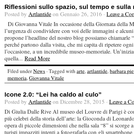
Riflessioni sullo spazio, sul tempo e sull
Posted by
Artlantide
on Gennaio 26, 2016 ·
Leave a Co
Di Giovanna Vitale In occasione della Giornata della M
l’urgenza di condividere con voi delle immagini e alcuni
propone l’headline del nostro blog possiamo chiamarle “ri
perché partono dalla visita, che mi capita di ripetere ogni
l’occasione, a un incredibile museo-memoriale. Un’iniziati
quella...
Read More
Filed under
News
· Tagged with
arte
,
artlantide
,
barbara pie
memoria
,
Giovanna Vitale
Icone 2.0: “Lei ha caldo al culo”
Posted by
Artlantide
on Dicembre 28, 2015 ·
Leave a C
Di Giulia Dalle Rive Al museo del Louvre di Parigi è co
più celebri della storia dell’arte: la Gioconda di Leonardo
opera di piccole dimensioni che nella sala “8” si scorge a 
turisti impazziti intenti a fotografarla con gli smartphone