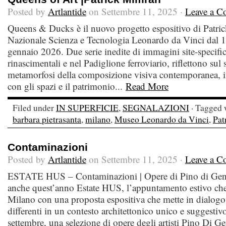
Posted by
Artlantide
on Settembre 11, 2025 ·
Leave a 
Queens & Ducks è il nuovo progetto espositivo di Patr
Nazionale Scienza e Tecnologia Leonardo da Vinci dal 1
gennaio 2026. Due serie inedite di immagini site-specific, 
rinascimentali e nel Padiglione ferroviario, riflettono sul s
metamorfosi della composizione visiva contemporanea, i
con gli spazi e il patrimonio...
Read More
Filed under
IN SUPERFICIE
,
SEGNALAZIONI
· Tagged 
barbara pietrasanta
,
milano
,
Museo Leonardo da Vinci
,
Pat
Contaminazioni
Posted by
Artlantide
on Settembre 11, 2025 ·
Leave a 
ESTATE HUS – Contaminazioni | Opere di Pino di Genna
anche quest’anno Estate HUS, l’appuntamento estivo ch
Milano con una proposta espositiva che mette in dialogo l
differenti in un contesto architettonico unico e suggesti
settembre, una selezione di opere degli artisti Pino Di Ge