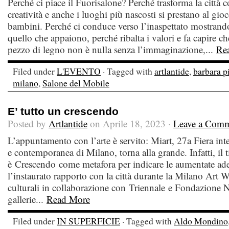
Perché ci piace il Fuorisalone? Perché trasforma la città c
creatività e anche i luoghi più nascosti si prestano al gi
bambini. Perché ci conduce verso l’inaspettato mostrando
quello che appaiono, perché ribalta i valori e fa capire c
pezzo di legno non è nulla senza l’immaginazione,...
Re
Filed under
L'EVENTO
· Tagged with
artlantide
,
barbara p
milano
,
Salone del Mobile
E’ tutto un crescendo
Posted by
Artlantide
on Aprile 18, 2023 ·
Leave a Com
L’appuntamento con l’arte è servito: Miart, 27a Fiera in
e contemporanea di Milano, torna alla grande. Infatti, il t
è Crescendo come metafora per indicare le aumentate ad
l’instaurato rapporto con la città durante la Milano Art W
culturali in collaborazione con Triennale e Fondazione N
gallerie...
Read More
Filed under
IN SUPERFICIE
· Tagged with
Aldo Mondino