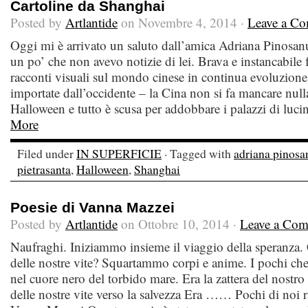
Cartoline da Shanghai
Posted by
Artlantide
on Novembre 4, 2014 ·
Leave a C
Oggi mi è arrivato un saluto dall’amica Adriana Pinosan
un po’ che non avevo notizie di lei. Brava e instancabile f
racconti visuali sul mondo cinese in continua evoluzione.
importate dall’occidente – la Cina non si fa mancare null
Halloween e tutto è scusa per addobbare i palazzi di lucin
More
Filed under
IN SUPERFICIE
· Tagged with
adriana pinosa
pietrasanta
,
Halloween
,
Shanghai
Poesie di Vanna Mazzei
Posted by
Artlantide
on Ottobre 10, 2014 ·
Leave a Co
Naufraghi. Iniziammo insieme il viaggio della speranza.
delle nostre vite? Squartammo corpi e anime. I pochi ch
nel cuore nero del torbido mare. Era la zattera del nostro
delle nostre vite verso la salvezza Era …… Pochi di noi 