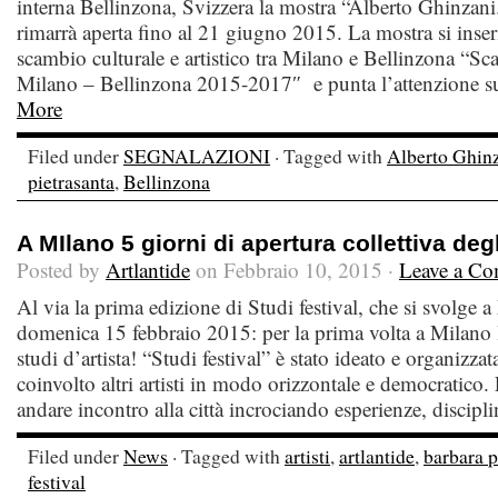
interna Bellinzona, Svizzera la mostra “Alberto Ghinzan
rimarrà aperta fino al 21 giugno 2015. La mostra si inser
scambio culturale e artistico tra Milano e Bellinzona “Sc
Milano – Bellinzona 2015-2017″ e punta l’attenzione su
More
Filed under
SEGNALAZIONI
· Tagged with
Alberto Ghin
pietrasanta
,
Bellinzona
A MIlano 5 giorni di apertura collettiva degl
Posted by
Artlantide
on Febbraio 10, 2015 ·
Leave a C
Al via la prima edizione di Studi festival, che si svolge 
domenica 15 febbraio 2015: per la prima volta a Milano l’
studi d’artista! “Studi festival” è stato ideato e organizzat
coinvolto altri artisti in modo orizzontale e democratico
andare incontro alla città incrociando esperienze, discipli
Filed under
News
· Tagged with
artisti
,
artlantide
,
barbara p
festival