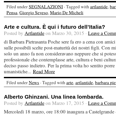
Filed under
SEGNALAZIONI
· Tagged with
artlantide
,
bar
Pensa
,
Giorgio Seveso
,
Mario De Micheli
Arte e cultura. È qui i futuro dell’Italia?
Posted by
Artlantide
on Marzo 30, 2015 ·
Leave a Com
di Barbara Pietrasanta Poche sere fa ero a cena con amici
sulle possibili scelte post-maturità dei nostri figli. Con m
solo un anno fa non consideravano neppure che si potess
professionale che contemplasse arte, cultura e beni cultur
deciso passo indietro. Per la prima volta ho sentito porre 
umanistiche...
Read More
Filed under
News
· Tagged with
arte
,
artlantide
,
barbara pie
Alberto Ghinzani. Una linea lombarda.
Posted by
Artlantide
on Marzo 17, 2015 ·
Leave a Com
Mercoledì 18 marzo, ore 18:00 inaugura a Castelgrande –