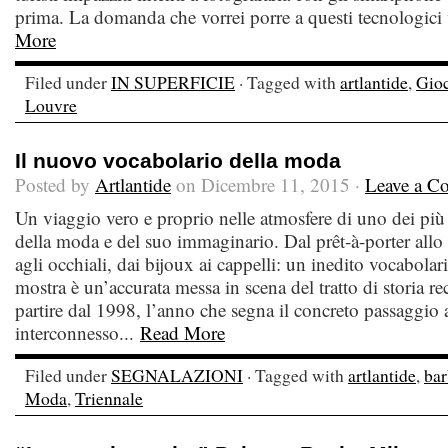
prima. La domanda che vorrei porre a questi tecnologici v
More
Filed under
IN SUPERFICIE
· Tagged with
artlantide
,
Gio
Louvre
Il nuovo vocabolario della moda
Posted by
Artlantide
on Dicembre 11, 2015 ·
Leave a C
Un viaggio vero e proprio nelle atmosfere di uno dei più
della moda e del suo immaginario. Dal prêt-à-porter allo s
agli occhiali, dai bijoux ai cappelli: un inedito vocabolari
mostra è un’accurata messa in scena del tratto di storia re
partire dal 1998, l’anno che segna il concreto passaggi
interconnesso...
Read More
Filed under
SEGNALAZIONI
· Tagged with
artlantide
,
bar
Moda
,
Triennale