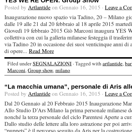
YES WE’RE OPEN: Group Show
Posted by
Artlantide
on Gennaio 16, 2015 ·
Leave a Co
Inaugurazione nuovo spazio via Tadino, 20 – Milano gio
dalle 19 alle 21 dal 20 febbraio al 18 aprile 2015 marted
Giovedì 19 febbraio 2015 Giò Marconi inaugura YE
collettiva con cui la galleria milanese festeggia il trasfe
via Tadino 20 in occasione dei suoi venticinque anni di a
di opere...
Read More
Filed under
SEGNALAZIONI
· Tagged with
artlantide
,
bar
Marconi
,
Group show
,
milano
“La macchia umana”, personale di Aris all
Posted by
Artlantide
on Gennaio 16, 2015 ·
Leave a Co
Dal 20 Gennaio al 20 Febbraio 2015 Inaugurazione Mar
Allo Studio D’Ars Milano la prima personale milanese dell
nonché la terza personale del ciclo Parentesi Aperte a cur
Dallo studio delle lettere alla loro astrazione per poi arriv
“puppets” è il percorso seguito da Aris per la costruzion