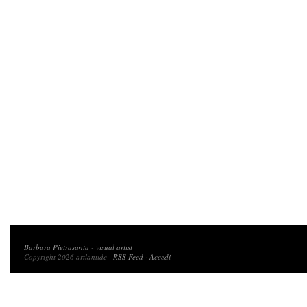
Copyright 2026 artlantide
Barbara Pietrasanta
-
visual artist
Copyright 2026 artlantide ·
RSS Feed
·
Accedi