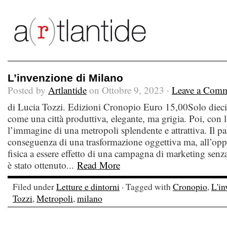
L’invenzione di Milano
Posted by
Artlantide
on Ottobre 9, 2023 ·
Leave a Com
di Lucia Tozzi. Edizioni Cronopio Euro 15,00Solo dieci 
come una città produttiva, elegante, ma grigia. Poi, con
l’immagine di una metropoli splendente e attrattiva. Il p
conseguenza di una trasformazione oggettiva ma, all’opp
fisica a essere effetto di una campagna di marketing senza
è stato ottenuto...
Read More
Filed under
Letture e dintorni
· Tagged with
Cronopio
,
L'in
Tozzi
,
Metropoli
,
milano