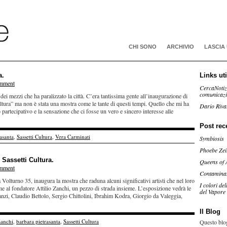
CHI SONO
ARCHIVIO
LASCIA
a.
Links uti
omment
CercaNotiz
comunicaz
ei mezzi che ha paralizzato la città. C’era tantissima gente all’inaugurazione di
Cultura” ma non è stata una mostra come le tante di questi tempi. Quello che mi ha
Dario Riva
to partecipativo e la sensazione che ci fosse un vero e sincero interesse alle
Post rec
asanta
,
Sassetti Cultura
,
Vera Carminati
Symbiosis
Phoebe Zei
i Sassetti Cultura.
Queens of 
omment
Contamina
Volturno 35, inaugura la mostra che raduna alcuni significativi artisti che nel loro
I colori de
e al fondatore Attilio Zanchi, un pezzo di strada insieme. L’esposizione vedrà le
del Vapore
zi, Claudio Bettolo, Sergio Chittolini, Ibrahim Kodra, Giorgio da Valeggia,
Il Blog
Zanchi
,
barbara pietrasanta
,
Sassetti Cultura
Questo blog