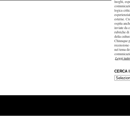
luoghi, esp
comunicazi
logica criti
esperienzial
esterne. Cr
ospita anche
inviate da c
rubriche di
della cultu
Chiunque p
recensione 
nel tema del
comunicazi
.
Leggi tutto
CERCA 
CERCA
IN…