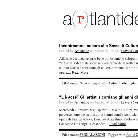
Incontriamoci ancora alla Sassetti Cultur
Posted by
Artlantide
on Marzo 21, 2014 ·
Leave a C
Alla fine è andata proprio bene nonostante lo sciopero d
“L’è acsè. Gli artisti ricordano vent’anni di Sassetti 
colpito è stata l’attenzione di chi era presente, lo spiri
opere,...
Read More
Filed under
News
· Tagged with
Artista
,
barbara pietr
“L’è acsé” Gli artisti ricordano gli anni d
Posted by
Artlantide
on Marzo 19, 2014 ·
Leave a C
Mercoledì 19 marzo negli spazi di Sassetti Cultura, via 
percorso sono passati da qui e hanno condiviso, insiem
opere di Franca Alleva, Lorenzo Argentino, Paolo Avan
Giuseppe De Luigi, Alessandro...
Read More
Filed under
SEGNALAZIONI
· Tagged with
Attilio 