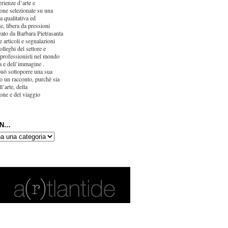
erienze d’arte e
one selezionate su una
ca qualitativa ed
e, libera da pressioni
eato da Barbara Pietrasanta
 articoli e segnalazioni
olleghi del settore e
 professionisti nel mondo
ra e dell’immagine .
uò sottoporre una sua
o un racconto, purchè sia
l’arte, della
one e del viaggio
IN…