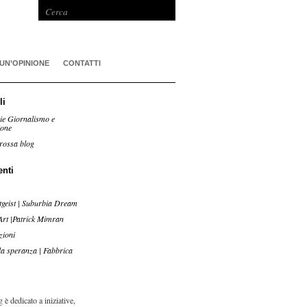
 UN’OPINIONE
CONTATTI
li
ie Giornalismo e
ione
rossa blog
enti
tgeist | Suburbia Dream
Art |Patrick Mimran
zioni
lla speranza | Fabbrica
 è dedicato a iniziative,