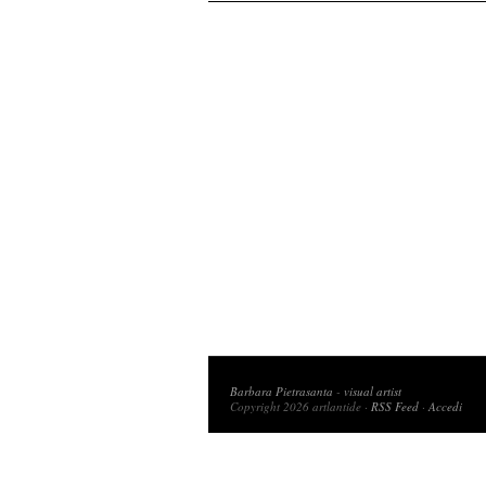
Copyright 2026 artlantide
Barbara Pietrasanta
-
visual artist
Copyright 2026 artlantide ·
RSS Feed
·
Accedi