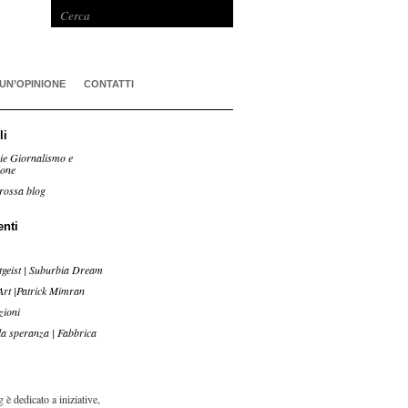
 UN’OPINIONE
CONTATTI
li
ie Giornalismo e
ione
rossa blog
enti
tgeist | Suburbia Dream
Art |Patrick Mimran
zioni
lla speranza | Fabbrica
 è dedicato a iniziative,