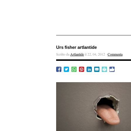
Urs fisher artlantide
Scritto da
Artlantide
il 22, 04, 2012 ·
Commenta