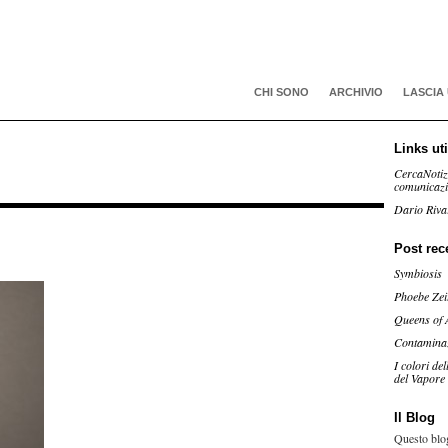
CHI SONO
ARCHIVIO
LASCIA
Links uti
CercaNotiz
comunicaz
Dario Riva
Post rec
Symbiosis
Phoebe Zei
Queens of 
Contamina
I colori de
del Vapore
Il Blog
Questo blog