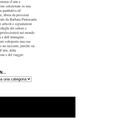
erienze d’arte e
one selezionate su una
ca qualitativa ed
e, libera da pressioni
eato da Barbara Pietrasanta
 articoli e segnalazioni
olleghi del settore e
 professionisti nel mondo
ra e dell’immagine .
uò sottoporre una sua
o un racconto, purchè sia
l’arte, della
one e del viaggio
IN…