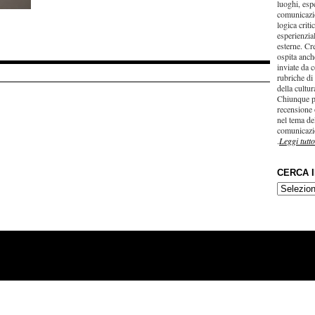
luoghi, esp
comunicazi
logica criti
esperienzial
esterne. Cr
ospita anche
inviate da c
rubriche di
della cultu
Chiunque p
recensione 
nel tema del
comunicazi
.
Leggi tutto
CERCA 
CERCA
IN…