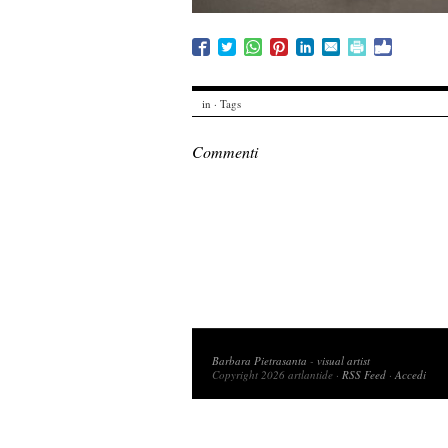
in · Tags
Commenti
Copyright 2026 artlantide
Barbara Pietrasanta
-
visual artist
Copyright 2026 artlantide ·
RSS Feed
·
Accedi