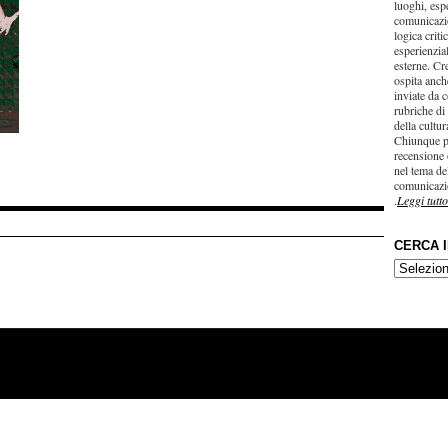
luoghi, esp
comunicazi
logica criti
esperienzial
esterne. Cr
ospita anche
inviate da c
rubriche di
della cultu
Chiunque p
recensione 
nel tema del
comunicazi
.
Leggi tutto
CERCA 
CERCA
IN…