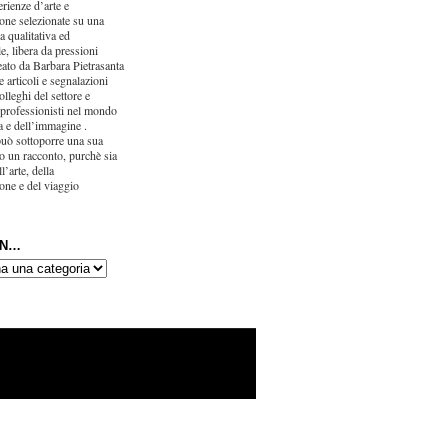
erienze d’arte e
one selezionate su una
ca qualitativa ed
e, libera da pressioni
eato da Barbara Pietrasanta
 articoli e segnalazioni
olleghi del settore e
 professionisti nel mondo
ra e dell’immagine .
uò sottoporre una sua
o un racconto, purchè sia
l’arte, della
one e del viaggio
IN…