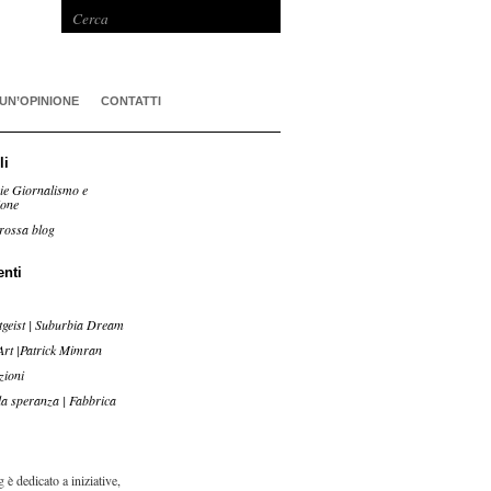
 UN’OPINIONE
CONTATTI
li
ie Giornalismo e
ione
rossa blog
enti
tgeist | Suburbia Dream
Art |Patrick Mimran
zioni
lla speranza | Fabbrica
 è dedicato a iniziative,