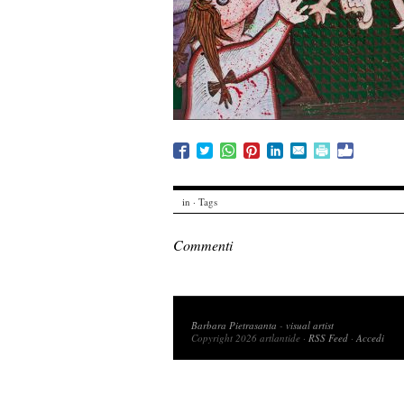
in · Tags
Commenti
Copyright 2026 artlantide
Barbara Pietrasanta
-
visual artist
Copyright 2026 artlantide ·
RSS Feed
·
Accedi