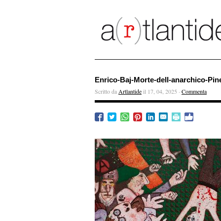
Enrico-Baj-Morte-dell-anarchico-Pine
Scritto da
Artlantide
il 17, 04, 2025 ·
Commenta