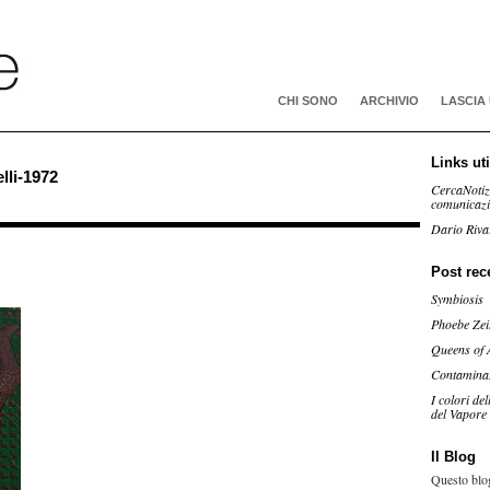
CHI SONO
ARCHIVIO
LASCIA
Links uti
lli-1972
CercaNotiz
comunicaz
Dario Riva
Post rec
Symbiosis
Phoebe Zei
Queens of 
Contamina
I colori de
del Vapore
Il Blog
Questo blog