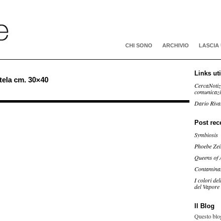
CHI SONO
ARCHIVIO
LASCIA
Links uti
tela cm. 30×40
CercaNotiz
comunicaz
Dario Riva
Post rec
Symbiosis
Phoebe Zei
Queens of 
Contamina
I colori de
del Vapore
Il Blog
Questo blog