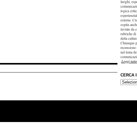
luoghi, esp
comunicazi
logica criti
esperienzial
esterne. Cr
ospita anche
inviate da c
rubriche di
della cultu
Chiunque p
recensione 
nel tema del
comunicazi
.
Leggi tutto
CERCA 
CERCA
IN…