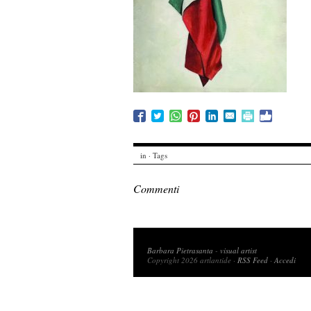
in · Tags
Commenti
Copyright 2026 artlantide
Barbara Pietrasanta
-
visual artist
Copyright 2026 artlantide ·
RSS Feed
·
Accedi