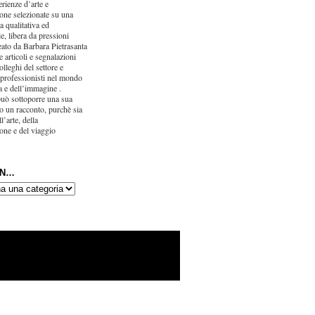
erienze d’arte e
one selezionate su una
ca qualitativa ed
e, libera da pressioni
eato da Barbara Pietrasanta
 articoli e segnalazioni
olleghi del settore e
 professionisti nel mondo
ra e dell’immagine .
uò sottoporre una sua
o un racconto, purchè sia
l’arte, della
one e del viaggio
IN…