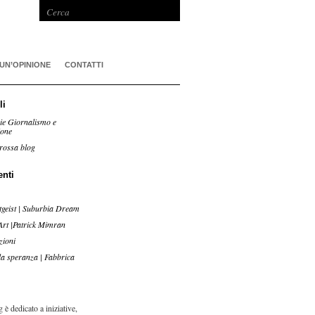
 UN’OPINIONE
CONTATTI
li
ie Giornalismo e
ione
rossa blog
enti
tgeist | Suburbia Dream
Art |Patrick Mimran
zioni
lla speranza | Fabbrica
 è dedicato a iniziative,