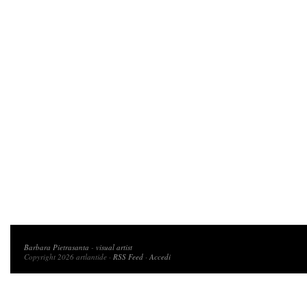
Copyright 2026 artlantide
Barbara Pietrasanta
-
visual artist
Copyright 2026 artlantide ·
RSS Feed
·
Accedi