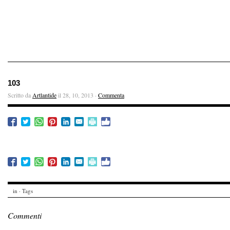
103
Scritto da
Artlantide
il 28, 10, 2013 ·
Commenta
in · Tags
Commenti