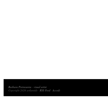
Copyright 2026 artlantide
Barbara Pietrasanta
-
visual artist
Copyright 2026 artlantide ·
RSS Feed
·
Accedi