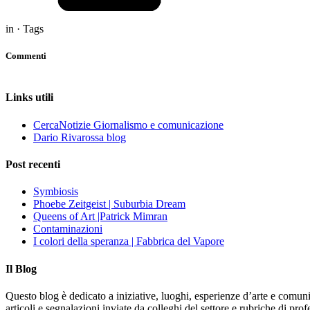
in · Tags
Commenti
Links utili
CercaNotizie Giornalismo e comunicazione
Dario Rivarossa blog
Post recenti
Symbiosis
Phoebe Zeitgeist | Suburbia Dream
Queens of Art |Patrick Mimran
Contaminazioni
I colori della speranza | Fabbrica del Vapore
Il Blog
Questo blog è dedicato a iniziative, luoghi, esperienze d’arte e comuni
articoli e segnalazioni inviate da colleghi del settore e rubriche di p