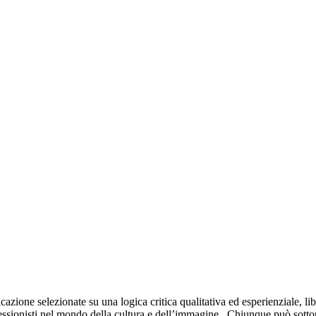
cazione selezionate su una logica critica qualitativa ed esperienziale, l
rofessionisti nel mondo della cultura e dell’immagine . Chiunque può sott