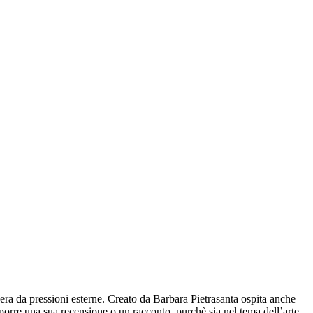
ibera da pressioni esterne. Creato da Barbara Pietrasanta ospita anche
oporre una sua recensione o un racconto, purchè sia nel tema dell’arte,