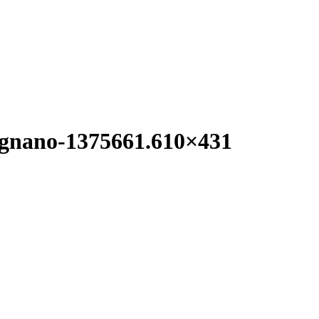
legnano-1375661.610×431