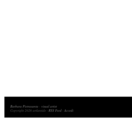
Copyright 2026 artlantide
Barbara Pietrasanta
-
visual artist
Copyright 2026 artlantide ·
RSS Feed
·
Accedi