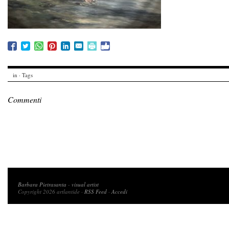
in · Tags
Commenti
Copyright 2026 artlantide
Barbara Pietrasanta
-
visual artist
Copyright 2026 artlantide ·
RSS Feed
·
Accedi