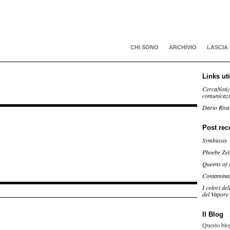
CHI SONO
ARCHIVIO
LASCIA
Links uti
CercaNotiz
comunicaz
Dario Riva
Post rec
Symbiosis
Phoebe Zei
Queens of 
Contamina
I colori de
del Vapore
Il Blog
Questo blog