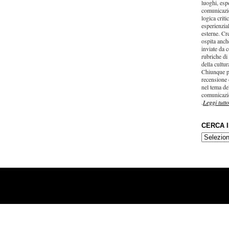
luoghi, esp
comunicazi
logica criti
esperienzial
esterne. Cr
ospita anche
inviate da c
rubriche di
della cultu
Chiunque p
recensione 
nel tema del
comunicazi
.
Leggi tutto
CERCA 
CERCA
IN…