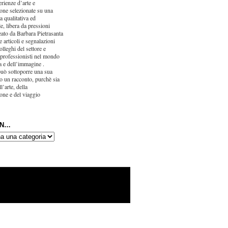
erienze d’arte e
one selezionate su una
ca qualitativa ed
e, libera da pressioni
eato da Barbara Pietrasanta
 articoli e segnalazioni
olleghi del settore e
 professionisti nel mondo
ra e dell’immagine .
uò sottoporre una sua
o un racconto, purchè sia
l’arte, della
one e del viaggio
IN…