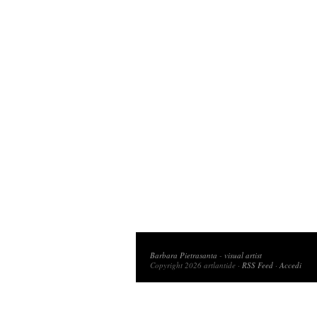
Copyright 2026 artlantide
Barbara Pietrasanta
-
visual artist
Copyright 2026 artlantide ·
RSS Feed
·
Accedi