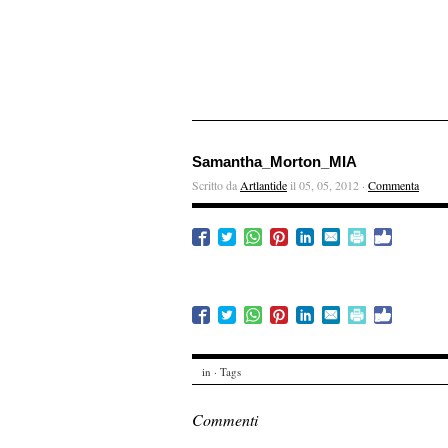
Samantha_Morton_MIA
Scritto da
Artlantide
il 05, 05, 2012 ·
Commenta
in · Tags
Commenti