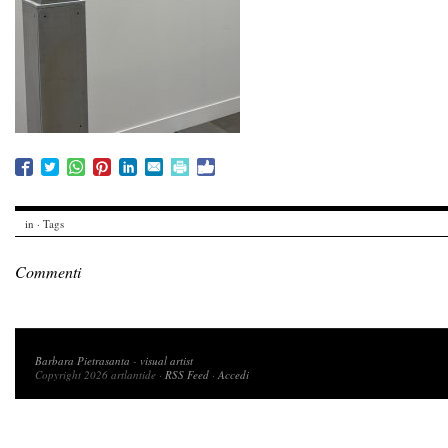
in · Tags
Commenti
Copyright 2026 artlantide
Barbara Pietrasanta
-
visual artist
Copyright 2026 artlantide ·
RSS Feed
·
Accedi