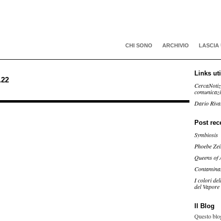
CHI SONO
ARCHIVIO
LASCIA
Links uti
.22
CercaNotiz
comunicaz
Dario Riva
Post rec
Symbiosis
Phoebe Zei
Queens of 
Contamina
I colori de
del Vapore
Il Blog
Questo blog