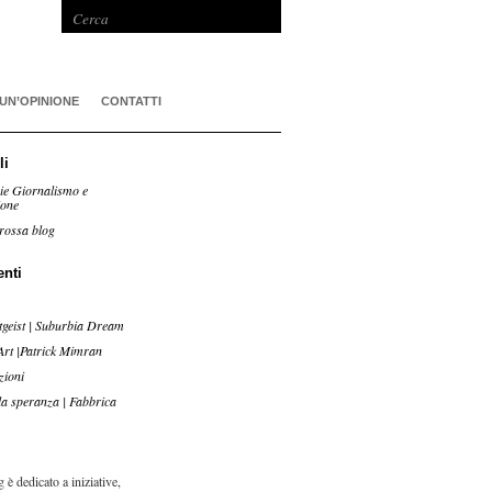
 UN’OPINIONE
CONTATTI
li
ie Giornalismo e
ione
rossa blog
enti
tgeist | Suburbia Dream
Art |Patrick Mimran
zioni
lla speranza | Fabbrica
 è dedicato a iniziative,