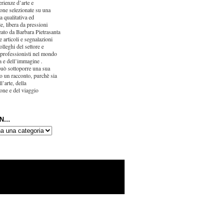
erienze d’arte e
one selezionate su una
ca qualitativa ed
e, libera da pressioni
eato da Barbara Pietrasanta
 articoli e segnalazioni
olleghi del settore e
 professionisti nel mondo
ra e dell’immagine .
uò sottoporre una sua
o un racconto, purchè sia
l’arte, della
one e del viaggio
IN…