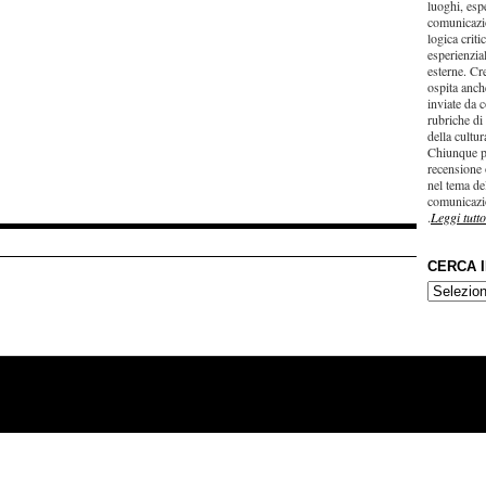
luoghi, esp
comunicazi
logica criti
esperienzial
esterne. Cr
ospita anche
inviate da c
rubriche di
della cultu
Chiunque p
recensione 
nel tema del
comunicazi
.
Leggi tutto
CERCA 
CERCA
IN…