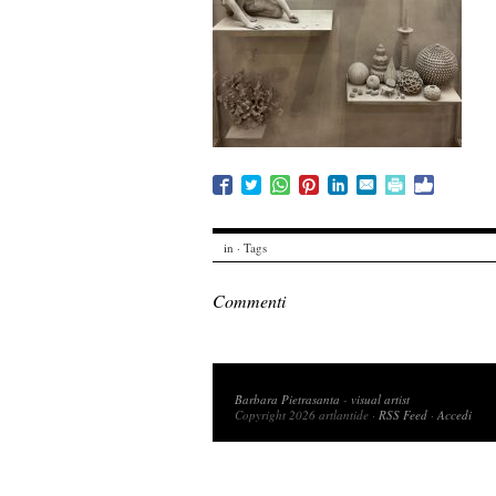
in · Tags
Commenti
Copyright 2026 artlantide
Barbara Pietrasanta
-
visual artist
Copyright 2026 artlantide ·
RSS Feed
·
Accedi