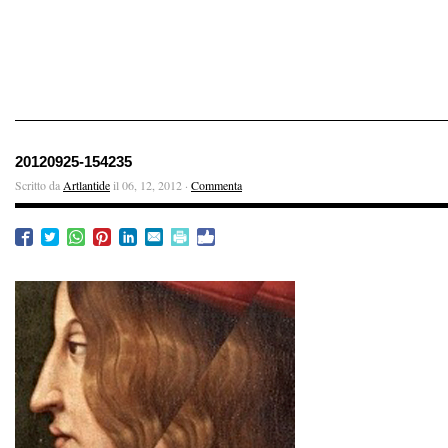
20120925-154235
Scritto da
Artlantide
il 06, 12, 2012 ·
Commenta