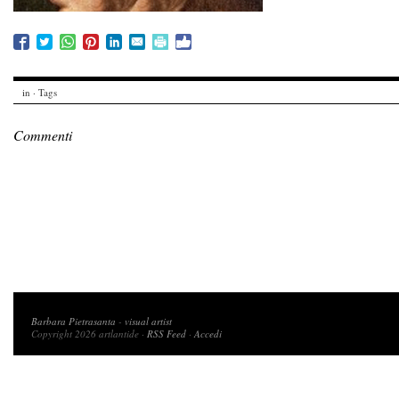
in · Tags
Commenti
Copyright 2026 artlantide
Barbara Pietrasanta
-
visual artist
Copyright 2026 artlantide ·
RSS Feed
·
Accedi