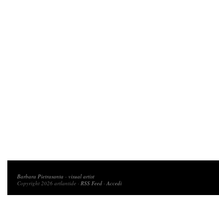
Copyright 2026 artlantide
Barbara Pietrasanta
-
visual artist
Copyright 2026 artlantide ·
RSS Feed
·
Accedi