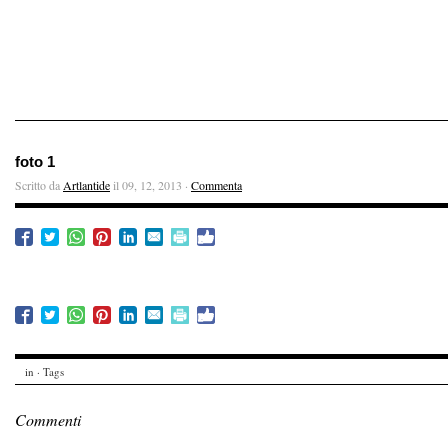
foto 1
Scritto da
Artlantide
il 09, 12, 2013 ·
Commenta
in · Tags
Commenti