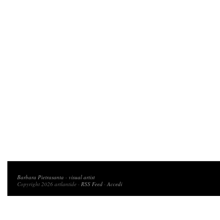
Copyright 2026 artlantide
Barbara Pietrasanta
-
visual artist
Copyright 2026 artlantide ·
RSS Feed
·
Accedi