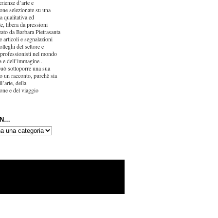
erienze d’arte e
one selezionate su una
ca qualitativa ed
e, libera da pressioni
eato da Barbara Pietrasanta
 articoli e segnalazioni
olleghi del settore e
 professionisti nel mondo
ra e dell’immagine .
uò sottoporre una sua
o un racconto, purchè sia
l’arte, della
one e del viaggio
IN…