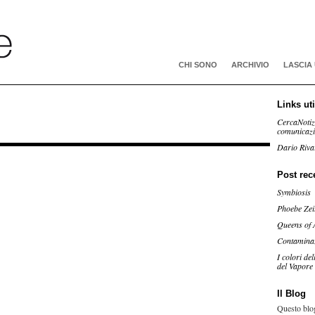
CHI SONO
ARCHIVIO
LASCIA
Links uti
CercaNotiz
comunicaz
Dario Riva
Post rec
Symbiosis
Phoebe Zei
Queens of 
Contamina
I colori de
del Vapore
Il Blog
Questo blog