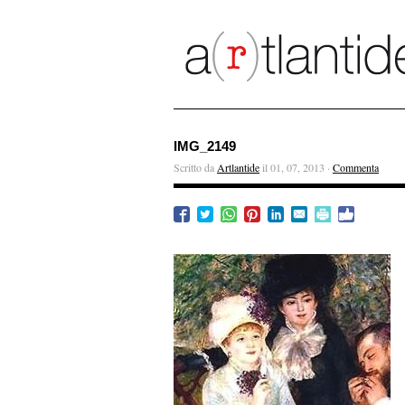
IMG_2149
Scritto da
Artlantide
il 01, 07, 2013 ·
Commenta