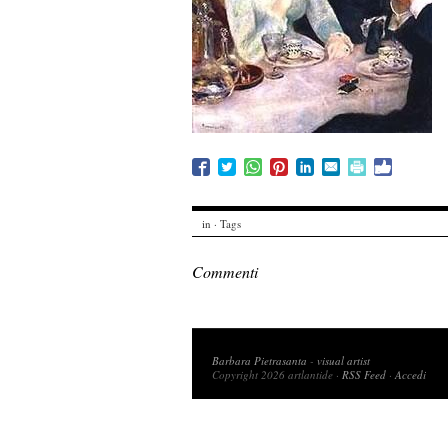
in · Tags
Commenti
Copyright 2026 artlantide
Barbara Pietrasanta
-
visual artist
Copyright 2026 artlantide ·
RSS Feed
·
Accedi