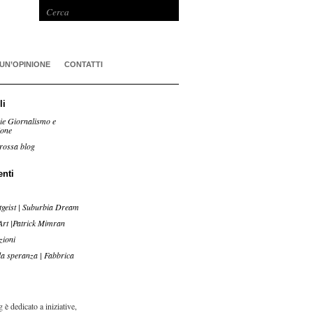
 UN’OPINIONE
CONTATTI
li
ie Giornalismo e
ione
rossa blog
enti
tgeist | Suburbia Dream
Art |Patrick Mimran
zioni
lla speranza | Fabbrica
 è dedicato a iniziative,