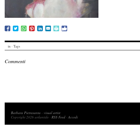
in · Tags
Commenti
Copyright 2026 artlantide
Barbara Pietrasanta
-
visual artist
Copyright 2026 artlantide ·
RSS Feed
·
Accedi