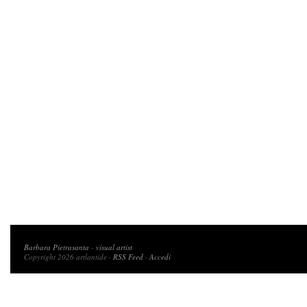
Copyright 2026 artlantide
Barbara Pietrasanta
-
visual artist
Copyright 2026 artlantide ·
RSS Feed
·
Accedi