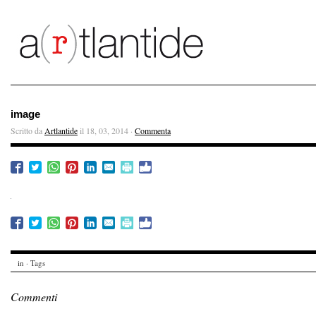
image
Scritto da
Artlantide
il 18, 03, 2014 ·
Commenta
in · Tags
Commenti