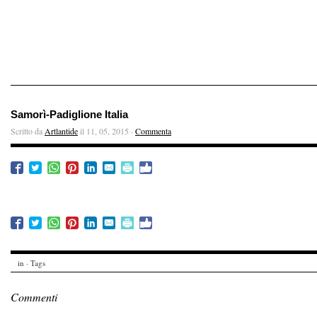
Samorì-Padiglione Italia
Scritto da
Artlantide
il 11, 05, 2015 ·
Commenta
in · Tags
Commenti