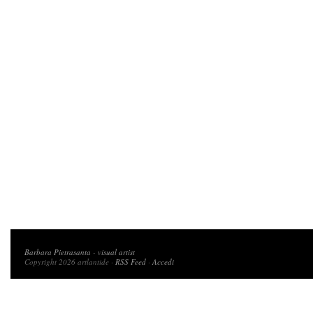
Copyright 2026 artlantide
Barbara Pietrasanta
-
visual artist
Copyright 2026 artlantide ·
RSS Feed
·
Accedi