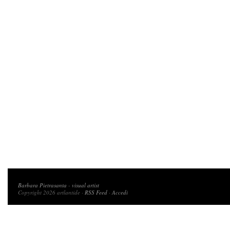
Copyright 2026 artlantide
Barbara Pietrasanta
-
visual artist
Copyright 2026 artlantide ·
RSS Feed
·
Accedi