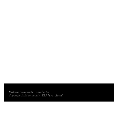
Copyright 2026 artlantide
Barbara Pietrasanta
-
visual artist
Copyright 2026 artlantide ·
RSS Feed
·
Accedi