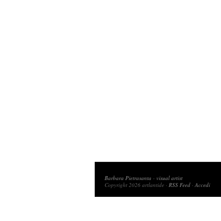
Copyright 2026 artlantide
Barbara Pietrasanta
-
visual artist
Copyright 2026 artlantide ·
RSS Feed
·
Accedi