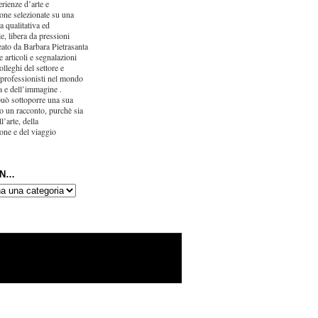
erienze d’arte e
one selezionate su una
ca qualitativa ed
e, libera da pressioni
eato da Barbara Pietrasanta
 articoli e segnalazioni
olleghi del settore e
 professionisti nel mondo
ra e dell’immagine .
uò sottoporre una sua
o un racconto, purchè sia
l’arte, della
one e del viaggio
IN…