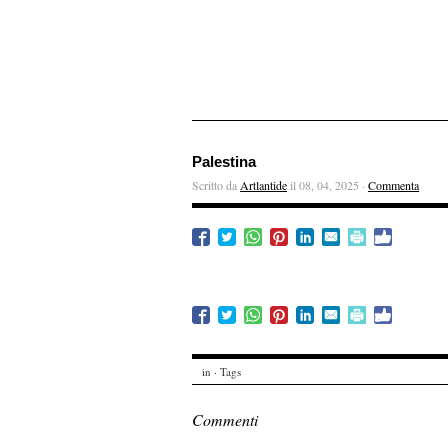
Palestina
Scritto da
Artlantide
il 08, 04, 2025 ·
Commenta
in · Tags
Commenti