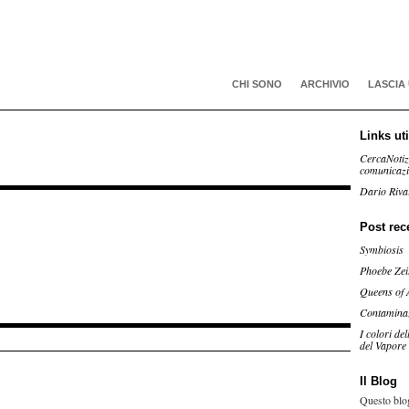
CHI SONO
ARCHIVIO
LASCIA
Links uti
CercaNotiz
comunicaz
Dario Riva
Post rec
Symbiosis
Phoebe Zei
Queens of 
Contamina
I colori de
del Vapore
Il Blog
Questo blog