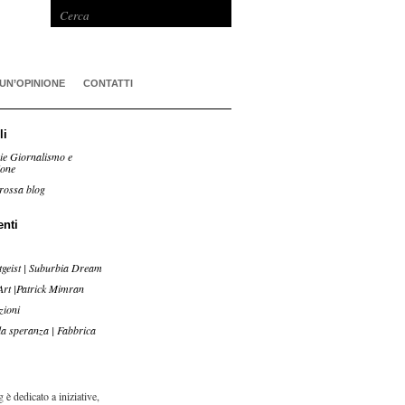
 UN’OPINIONE
CONTATTI
li
ie Giornalismo e
ione
rossa blog
enti
tgeist | Suburbia Dream
Art |Patrick Mimran
zioni
lla speranza | Fabbrica
 è dedicato a iniziative,