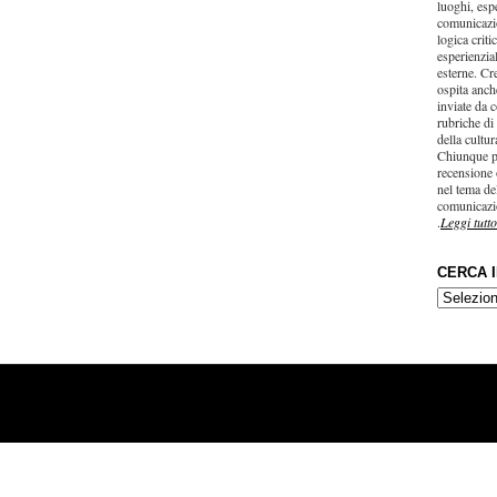
luoghi, esp
comunicazi
logica criti
esperienzial
esterne. Cr
ospita anche
inviate da c
rubriche di
della cultu
Chiunque p
recensione 
nel tema del
comunicazi
.
Leggi tutto
CERCA 
CERCA
IN…