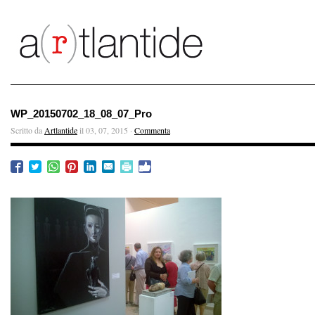
WP_20150702_18_08_07_Pro
Scritto da
Artlantide
il 03, 07, 2015 ·
Commenta