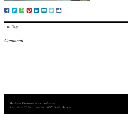
in · Tags
Commenti
Copyright 2026 artlantide
Barbara Pietrasanta
-
visual artist
Copyright 2026 artlantide ·
RSS Feed
·
Accedi