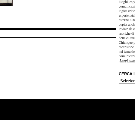
luoghi, esp
comunicazi
logica criti
esperienzial
esterne. Cr
ospita anche
inviate da c
rubriche di
della cultu
Chiunque p
recensione 
nel tema del
comunicazi
.
Leggi tutto
CERCA 
CERCA
IN…