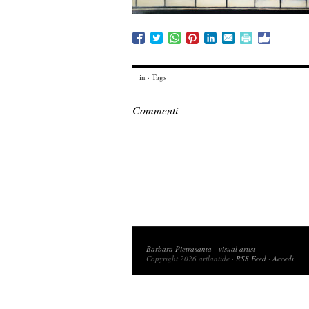
in · Tags
Commenti
Copyright 2026 artlantide
Barbara Pietrasanta
-
visual artist
Copyright 2026 artlantide ·
RSS Feed
·
Accedi