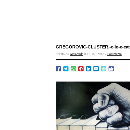
GREGOROVIC-CLUSTER,-olio-e-ca
Scritto da
Artlantide
il 13, 07, 2016 ·
Commenta