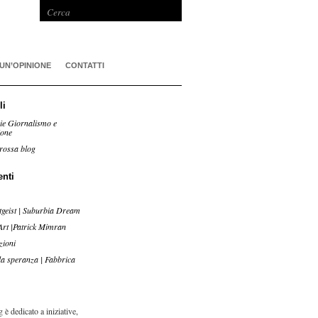
 UN’OPINIONE
CONTATTI
li
ie Giornalismo e
ione
rossa blog
enti
tgeist | Suburbia Dream
Art |Patrick Mimran
zioni
lla speranza | Fabbrica
 è dedicato a iniziative,