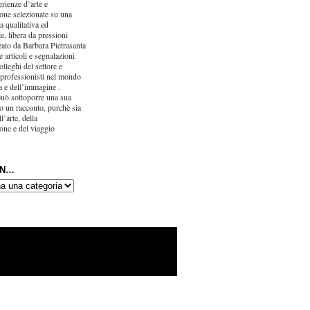
erienze d’arte e
one selezionate su una
ca qualitativa ed
e, libera da pressioni
eato da Barbara Pietrasanta
 articoli e segnalazioni
olleghi del settore e
 professionisti nel mondo
ra e dell’immagine .
uò sottoporre una sua
o un racconto, purchè sia
l’arte, della
one e del viaggio
IN…