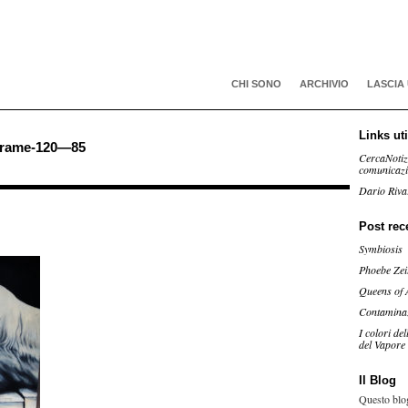
CHI SONO
ARCHIVIO
LASCIA
Links uti
trame-120—85
CercaNotiz
comunicaz
Dario Riva
Post rec
Symbiosis
Phoebe Zei
Queens of 
Contamina
I colori de
del Vapore
Il Blog
Questo blog