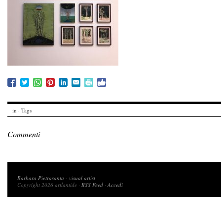
in · Tags
Commenti
Copyright 2026 artlantide
Barbara Pietrasanta
-
visual artist
Copyright 2026 artlantide ·
RSS Feed
·
Accedi