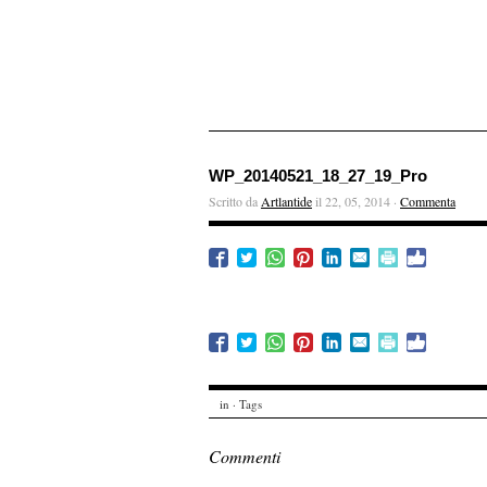
WP_20140521_18_27_19_Pro
Scritto da
Artlantide
il 22, 05, 2014 ·
Commenta
in · Tags
Commenti