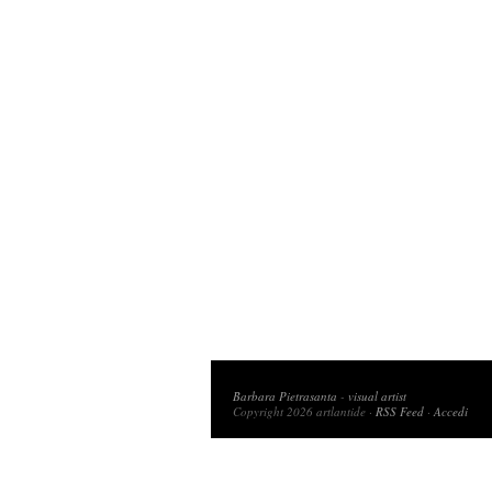
Copyright 2026 artlantide
Barbara Pietrasanta
-
visual artist
Copyright 2026 artlantide ·
RSS Feed
·
Accedi