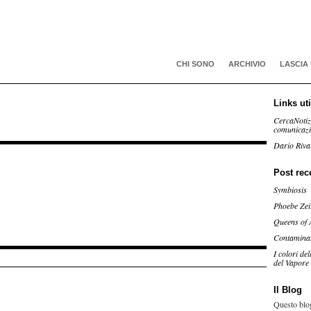
CHI SONO
ARCHIVIO
LASCIA
Links uti
CercaNotiz
comunicaz
Dario Riva
Post rec
Symbiosis
Phoebe Zei
Queens of 
Contamina
I colori de
del Vapore
Il Blog
Questo blog