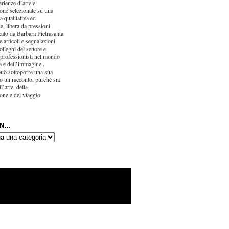
erienze d’arte e
one selezionate su una
ca qualitativa ed
e, libera da pressioni
eato da Barbara Pietrasanta
 articoli e segnalazioni
olleghi del settore e
 professionisti nel mondo
ra e dell’immagine .
uò sottoporre una sua
o un racconto, purchè sia
l’arte, della
one e del viaggio
IN…