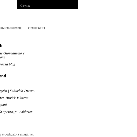
 UN’OPINIONE
CONTATTI
li
ie Giornalismo e
ione
rossa blog
enti
tgeist | Suburbia Dream
Art |Patrick Mimran
zioni
lla speranza | Fabbrica
 è dedicato a iniziative,