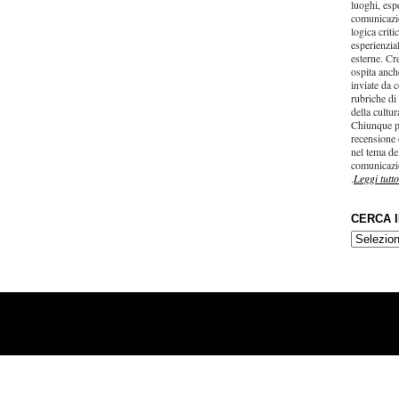
luoghi, esp
comunicazi
logica criti
esperienzial
esterne. Cr
ospita anche
inviate da c
rubriche di
della cultu
Chiunque p
recensione 
nel tema del
comunicazi
.
Leggi tutto
CERCA 
CERCA
IN…