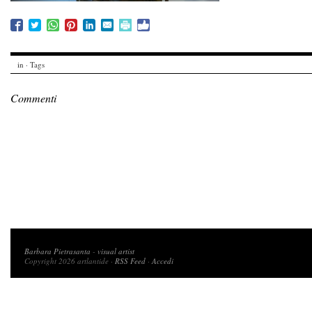
in · Tags
Commenti
Copyright 2026 artlantide
Barbara Pietrasanta
-
visual artist
Copyright 2026 artlantide ·
RSS Feed
·
Accedi