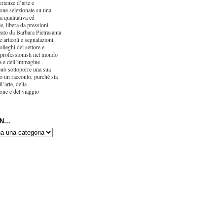
erienze d’arte e
one selezionate su una
ca qualitativa ed
e, libera da pressioni
eato da Barbara Pietrasanta
 articoli e segnalazioni
olleghi del settore e
 professionisti nel mondo
ra e dell’immagine .
uò sottoporre una sua
o un racconto, purchè sia
l’arte, della
one e del viaggio
IN…