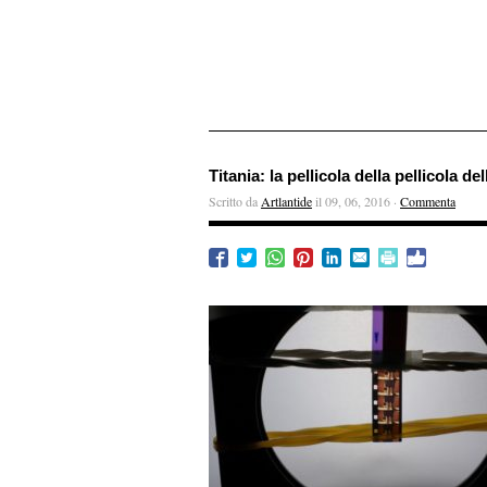
Titania: la pellicola della pellicola d
Scritto da
Artlantide
il 09, 06, 2016 ·
Commenta