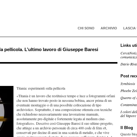
CHI SONO
ARCHIVIO
LASCIA
Links uti
ella pellicola. L’ultimo lavoro di Giuseppe Baresi
CercaNotiz
comunicaz
Dario Riva
Post rec
Symbiosis
Titania: esperimenti sulla pellicola
Phoebe Zei
«Titania è un lavoro che restituisce tempo e luce a fotogrammi orfani
Queens of 
che non hanno trovato posto in nessuna bobina, ancor prima di un
Contamina
eventuale montaggio o di una possibile collocazione di tipo
archivistico. Soprattutto, è una composizione ottenuta con tecniche
I colori de
che richiedono necessariamente una lavorazione manuale,
del Vapore
assolutamente pre-digitale e fortemente legata al medium cine-
fotografico». Descrive così Giuseppe Baresi il suo ultimo progetto,
che attinge a un archivio personale di circa 400 code di film s8,
Il Blog
conservati per decine di anni in una scatola di metallo, e che vive
Questo blog