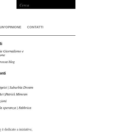
 UN’OPINIONE
CONTATTI
li
ie Giornalismo e
ione
rossa blog
enti
tgeist | Suburbia Dream
Art |Patrick Mimran
zioni
lla speranza | Fabbrica
 è dedicato a iniziative,