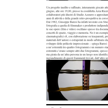
Un progetto inedito e raffinato, interamente giocato att
giugno, alle ore 19,00, presso la cosiddetta Area Ricerca
collaboratori più illustri di Studio Azzurro e apposita
anni di attività e della grande retro-prospettiva in cors
Dal 1982, Giuseppe Baresi ha infatti lavorato con Studio
fotografia a quella di filmmaker e produttore indipend
le sue opere (film e video) oscillano spesso tra docume
concetti di spazio, viaggio e memoria. Ne è un esempio 
cinematografici s8, con elaborazione su trasparenti, pr
materiali dell’autore o estrapolati in modo arbitrario da
sviluppo delle pellicole impressionate – spiega Baresi
a un’estremità tre-quattro fotogrammi e un numero st
estremità c’erano sempre altri due fotogrammi, spesso m
ma girata da un’altra persona in un luogo non identifi
ingrandimento di questi frammenti trovati, dall’altro 