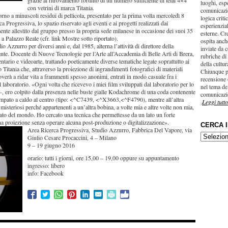
grazie al ritrovamento fortuito di un numero sufficiente di telai 4×4
luoghi, esp
con vetrini di marca Titania.
comunicazi
orno a minuscoli residui di pellicola, presentato per la prima volta mercoledì 8
logica criti
 Progressiva, lo spazio riservato agli eventi e ai progetti realizzati dai
esperienzial
mente allestito dal gruppo presso la propria sede milanese in occasione dei suoi 35
esterne. Cr
o a Palazzo Reale (cfr. link Mostre sotto riportato).
ospita anche
 Azzurro per diversi anni e, dal 1985, alterna l’attività di direttore della
inviate da c
ente. Docente di Nuove Tecnologie per l’Arte all’Accademia di Belle Arti di Brera,
rubriche di
ntario e videoarte, trattando poeticamente diverse tematiche legate soprattutto ai
della cultu
Titania che, attraverso la proiezione di ingrandimenti fotografici di materiali
Chiunque p
overà a ridar vita a frammenti spesso anonimi, entrati in modo casuale fra i
recensione 
l laboratorio. «Ogni volta che ricevevo i miei film sviluppati dal laboratorio per lo
nel tema del
 –, ero colpito dalla presenza nelle buste gialle Kodachrome di una coda contenente
comunicazi
ampato a caldo al centro (tipo: <^C7439, <^X3663,<^F4790), mentre all’altra
.
Leggi tutto
isteriosi perché appartenenti a un’altra bobina, a volte mia e altre volte non mia,
cato del mondo. Ho cercato una tecnica che permettesse da un lato un forte
una proiezione senza operare alcuna post-produzione o digitalizzazione».
CERCA 
Area Ricerca Progressiva, Studio Azzurro, Fabbrica Del Vapore, via
CERCA
Giulio Cesare Procaccini, 4 – Milano
IN…
9 – 19 giugno 2016
orario: tutti i giorni, ore 15,00 – 19,00 oppure su appuntamento
ingresso: libero
info: Facebook