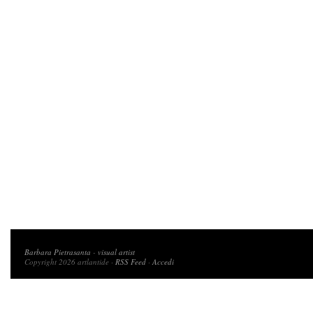
Copyright 2026 artlantide
Barbara Pietrasanta
-
visual artist
Copyright 2026 artlantide ·
RSS Feed
·
Accedi