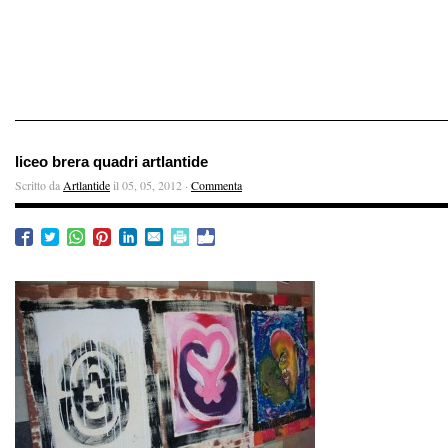
liceo brera quadri artlantide
Scritto da
Artlantide
il 05, 05, 2012 ·
Commenta