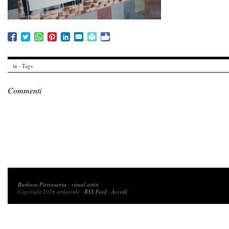
in · Tags
Commenti
Copyright 2026 artlantide
Barbara Pietrasanta
-
visual artist
Copyright 2026 artlantide ·
RSS Feed
·
Accedi