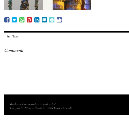
in · Tags
Commenti
Copyright 2026 artlantide
Barbara Pietrasanta
-
visual artist
Copyright 2026 artlantide ·
RSS Feed
·
Accedi