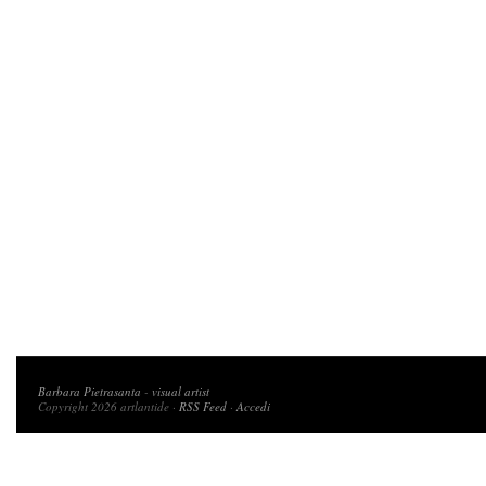
Copyright 2026 artlantide
Barbara Pietrasanta
-
visual artist
Copyright 2026 artlantide ·
RSS Feed
·
Accedi