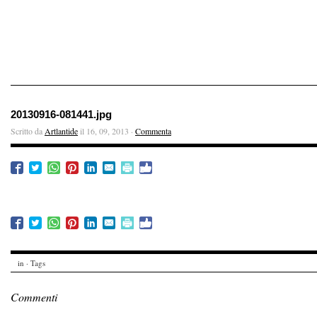
20130916-081441.jpg
Scritto da
Artlantide
il 16, 09, 2013 ·
Commenta
in · Tags
Commenti