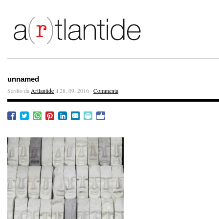
unnamed
Scritto da
Artlantide
il 28, 09, 2016 ·
Commenta