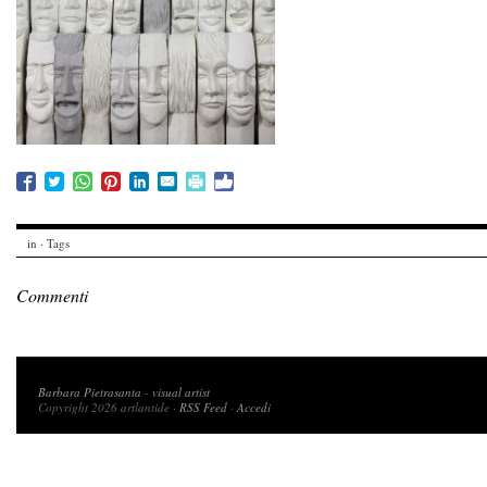
in · Tags
Commenti
Copyright 2026 artlantide
Barbara Pietrasanta
-
visual artist
Copyright 2026 artlantide ·
RSS Feed
·
Accedi