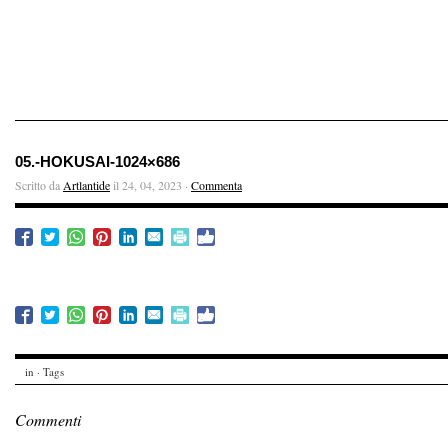
05.-HOKUSAI-1024×686
Scritto da
Artlantide
il 24, 04, 2023 ·
Commenta
in · Tags
Commenti