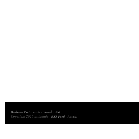
Copyright 2026 artlantide
Barbara Pietrasanta
-
visual artist
Copyright 2026 artlantide ·
RSS Feed
·
Accedi