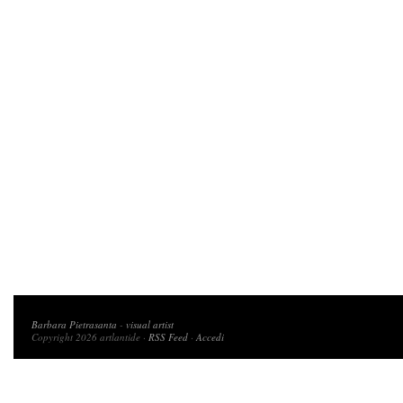
Copyright 2026 artlantide
Barbara Pietrasanta
-
visual artist
Copyright 2026 artlantide ·
RSS Feed
·
Accedi