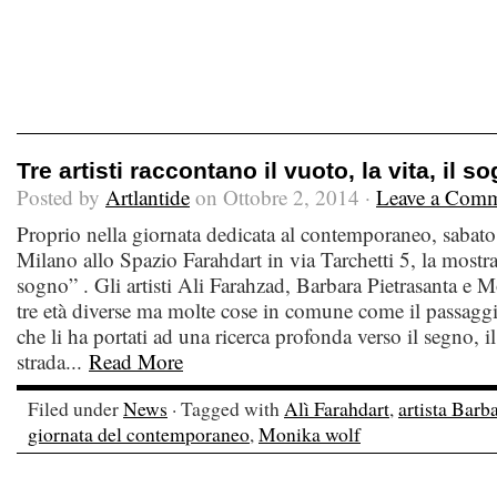
Tre artisti raccontano il vuoto, la vita, il s
Posted by
Artlantide
on Ottobre 2, 2014 ·
Leave a Com
Proprio nella giornata dedicata al contemporaneo, sabato
Milano allo Spazio Farahdart in via Tarchetti 5, la mostra “
sogno” . Gli artisti Ali Farahzad, Barbara Pietrasanta 
tre età diverse ma molte cose in comune come il passaggio
che li ha portati ad una ricerca profonda verso il segno, il
strada...
Read More
Filed under
News
· Tagged with
Alì Farahdart
,
artista Barb
giornata del contemporaneo
,
Monika wolf