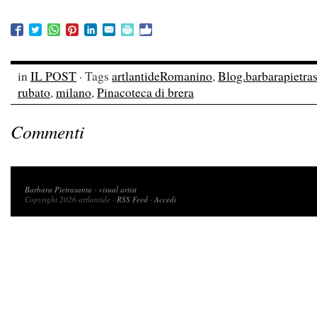
in
IL POST
· Tags
artlantideRomanino
,
Blog.barbarapietras
rubato
,
milano
,
Pinacoteca di brera
Commenti
Copyright 2026 artlantide
Barbara Pietrasanta
-
visual artist
Copyright 2026 artlantide ·
RSS Feed
·
Accedi