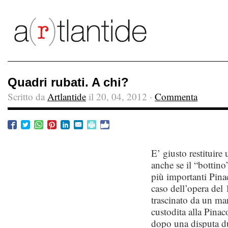
Quadri rubati. A chi?
Scritto da
Artlantide
il 20, 04, 2012 ·
Commenta
E’ giusto restituire
anche se il “bottino
più importanti Pina
caso dell’opera del
trascinato da un m
custodita alla Pinac
dopo una disputa dur