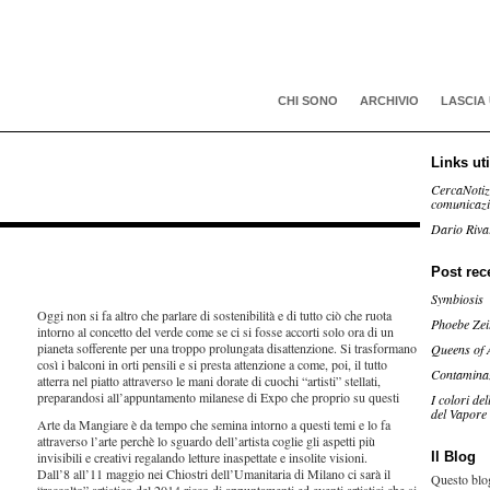
CHI SONO
ARCHIVIO
LASCIA
Links uti
CercaNotiz
comunicaz
Dario Riva
Post rec
Symbiosis
Oggi non si fa altro che parlare di sostenibilità e di tutto ciò che ruota
Phoebe Zei
intorno al concetto del verde come se ci si fosse accorti solo ora di un
pianeta sofferente per una troppo prolungata disattenzione. Si trasformano
Queens of 
così i balconi in orti pensili e si presta attenzione a come, poi, il tutto
Contamina
atterra nel piatto attraverso le mani dorate di cuochi “artisti” stellati,
preparandosi all’appuntamento milanese di Expo che proprio su questi
I colori de
del Vapore
Arte da Mangiare è da tempo che semina intorno a questi temi e lo fa
attraverso l’arte perchè lo sguardo dell’artista coglie gli aspetti più
invisibili e creativi regalando letture inaspettate e insolite visioni.
Il Blog
Dall’8 all’11 maggio nei Chiostri dell’Umanitaria di Milano ci sarà il
Questo blog