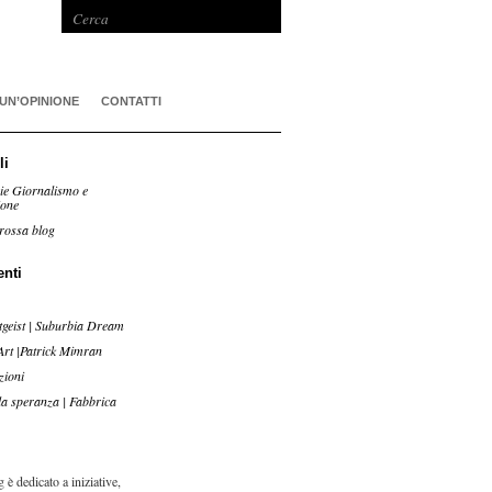
 UN’OPINIONE
CONTATTI
li
ie Giornalismo e
ione
rossa blog
enti
tgeist | Suburbia Dream
Art |Patrick Mimran
zioni
lla speranza | Fabbrica
 è dedicato a iniziative,