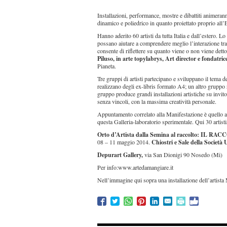
Installazioni, performance, mostre e dibattiti animera
dinamico e poliedrico in quanto proiettato proprio all
Hanno aderito 60 artisti da tutta Italia e dall’estero. Lo 
possano aiutare a comprendere meglio l’interazione tr
consente di riflettere su quanto viene o non viene detto
Piluso, in arte topylabrys, Art director e fondatric
Pianeta.
Tre gruppi di artisti partecipano e sviluppano il tema d
realizzano degli ex-libris formato A4; un altro gruppo 
gruppo produce grandi installazioni artistiche su invito
senza vincoli, con la massima creatività personale.
Appuntamento correlato alla Manifestazione è quello al
questa Galleria-laboratorio sperimentale. Qui 30 artist
Orto d’Artista dalla Semina al raccolto: IL RA
08 – 11 maggio 2014.
Chiostri e Sale della Società
Depurart Gallery,
via San Dionigi 90 Nosedo (Mi)
Per info:www.artedamangiare.it
Nell’immagine qui sopra una installazione dell’artista