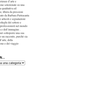
erienze d’arte e
one selezionate su una
ca qualitativa ed
e, libera da pressioni
eato da Barbara Pietrasanta
 articoli e segnalazioni
olleghi del settore e
 professionisti nel mondo
ra e dell’immagine .
uò sottoporre una sua
o un racconto, purchè sia
l’arte, della
one e del viaggio
IN…