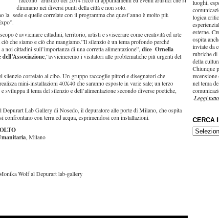
“raccolto” artistico del 2014 ricco di appuntamenti ed eventi artistici che si
luoghi, esp
diramano nei diversi punti della città e non solo.
comunicazi
nno la sede e quelle correlate con il programma che quest’anno è molto più
logica criti
’Expo”.
esperienzial
esterne. Cr
scopo è avvicinare cittadini, territorio, artisti e sviscerare come creatività ed arte
ospita anche
a ciò che siamo e ciò che mangiamo.”Il silenzio è un tema profondo perché
inviate da c
 a noi cittadini sull’importanza di una corretta alimentazione”,
dice Ornella
rubriche di
e dell’Associazione
,”avvicineremo i visitatori alle problematiche più urgenti del
della cultu
Chiunque p
el silenzio correlato al cibo. Un gruppo raccoglie pittori e disegnatori che
recensione 
realizza mini-installazioni 40X40 che saranno esposte in varie sale; un terzo
nel tema del
 e sviluppa il tema del silenzio e dell’alimentazione secondo diverse poetiche,
comunicazi
.
Leggi tutto
 Depurart Lab Gallery di Nosedo, il depuratore alle porte di Milano, che ospita
isi confrontano con terra ed acqua, esprimendosi con installazioni.
CERCA 
CCOLTO
CERCA
 Umanitaria
, Milano
IN…
 Monika Wolf al Depurart lab-gallery