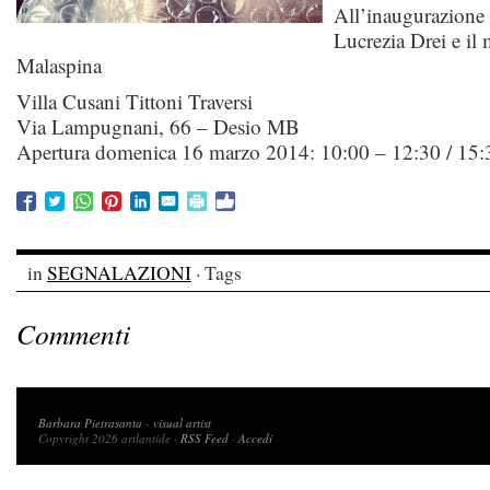
All’inaugurazione 
Lucrezia Drei e il
Malaspina
Villa Cusani Tittoni Traversi
Via Lampugnani, 66 – Desio MB
Apertura domenica 16 marzo 2014: 10:00 – 12:30 / 15:
in
SEGNALAZIONI
· Tags
Commenti
Copyright 2026 artlantide
Barbara Pietrasanta
-
visual artist
Copyright 2026 artlantide ·
RSS Feed
·
Accedi