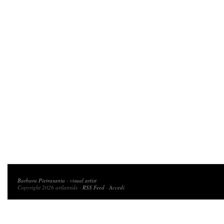
Copyright 2026 artlantide
Barbara Pietrasanta
-
visual artist
Copyright 2026 artlantide ·
RSS Feed
·
Accedi