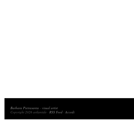
Copyright 2026 artlantide
Barbara Pietrasanta
-
visual artist
Copyright 2026 artlantide ·
RSS Feed
·
Accedi