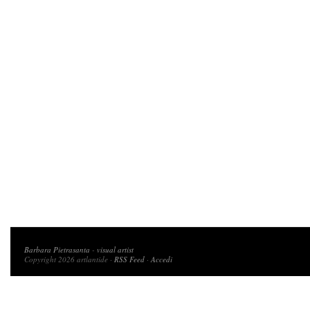
Copyright 2026 artlantide
Barbara Pietrasanta
-
visual artist
Copyright 2026 artlantide ·
RSS Feed
·
Accedi