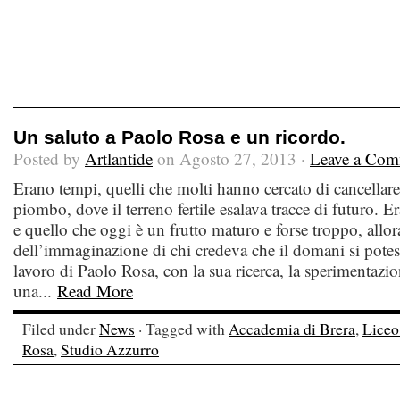
Un saluto a Paolo Rosa e un ricordo.
Posted by
Artlantide
on Agosto 27, 2013 ·
Leave a Co
Erano tempi, quelli che molti hanno cercato di cancellare
piombo, dove il terreno fertile esalava tracce di futuro. Er
e quello che oggi è un frutto maturo e forse troppo, allo
dell’immaginazione di chi credeva che il domani si potess
lavoro di Paolo Rosa, con la sua ricerca, la sperimentazio
una...
Read More
Filed under
News
· Tagged with
Accademia di Brera
,
Liceo
Rosa
,
Studio Azzurro