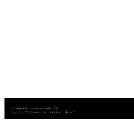
Copyright 2026 artlantide
Barbara Pietrasanta
-
visual artist
Copyright 2026 artlantide ·
RSS Feed
·
Accedi