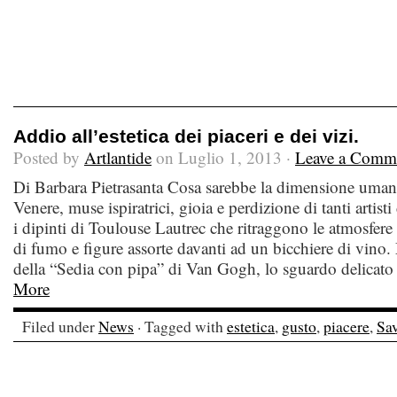
Addio all’estetica dei piaceri e dei vizi.
Posted by
Artlantide
on Luglio 1, 2013 ·
Leave a Comm
Di Barbara Pietrasanta Cosa sarebbe la dimensione uman
Venere, muse ispiratrici, gioia e perdizione di tanti artis
i dipinti di Toulouse Lautrec che ritraggono le atmosfere d
di fumo e figure assorte davanti ad un bicchiere di vino. 
della “Sedia con pipa” di Van Gogh, lo sguardo delicato
More
Filed under
News
· Tagged with
estetica
,
gusto
,
piacere
,
Sav