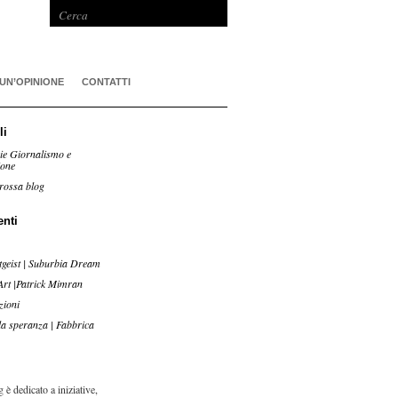
 UN’OPINIONE
CONTATTI
li
ie Giornalismo e
ione
rossa blog
enti
tgeist | Suburbia Dream
Art |Patrick Mimran
zioni
lla speranza | Fabbrica
 è dedicato a iniziative,