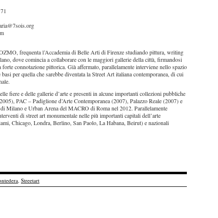
171
ria@7sois.org
om
 OZMO, frequenta l’Accademia di Belle Arti di Firenze studiando pittura, writing
Milano, dove comincia a collaborare con le maggiori gallerie della città, firmandosi
 forte connotazione pittorica. Già affermato, parallelamente interviene nello spazio
asi per quella che sarebbe diventata la Street Art italiana contemporanea, di cui
nale.
e fiere e delle gallerie d’arte e presenti in alcune importanti collezioni pubbliche
e (2005), PAC – Padiglione d’Arte Contemporanea (2007), Palazzo Reale (2007) e
00 di Milano e Urban Arena del MACRO di Roma nel 2012. Parallelamente
interventi di street art monumentale nelle più importanti capitali dell’arte
mi, Chicago, Londra, Berlino, San Paolo, La Habana, Beirut) e nazionali
ontedera
,
Streetart