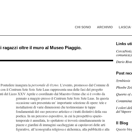
CHI SONO
ARCHIVIO
LASCIA
Links uti
i ragazzi oltre il muro al Museo Piaggio.
CercaNotiz
comunicaz
Dario Riva
Post rec
Symbiosis
 Pontedere inaugura la
personale di Ozmo.
L’evento, promosso dal Comune di
Phoebe Zei
con il Centrum Sete Sois Sete Luas rappresenta una delle fasi del progetto
denti del Liceo XX
V Aprile e coordinato dal Maestro Ozmo che si è svolto da
Queens of 
gennaio a maggio presso il Centrum Sete Sois Sete Luas. In questa
Contamina
occasione sarà presentata un’ importante selezione di opere: tele e
installazioni di varie dimensioni che testimoniano le tappe
I colori de
fondamentali del suo percorso artistico e i tratti distintivi della sua
del Vapore
poetica. In un percorso espositivo, in cui la prospettiva spazio-
temporale è annullata, lo spettatore si troverà simultaneamente in
Il Blog
piazze e giardini di immagini saccheggiate ai capolavori delle arti
figurative, all’iconografia religiosa e alchemica, alla pubblicità e alla
Questo blog