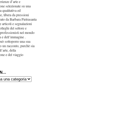
erienze d’arte e
one selezionate su una
ca qualitativa ed
e, libera da pressioni
eato da Barbara Pietrasanta
 articoli e segnalazioni
olleghi del settore e
 professionisti nel mondo
ra e dell’immagine .
uò sottoporre una sua
o un racconto, purchè sia
l’arte, della
one e del viaggio
IN…