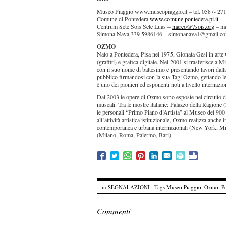
Museo Piaggio www.museopiaggio.it – tel. 0587- 27
Comune di Pontedera
www.comune.pontedera.pi.it
Centrum Sete Sois Sete Luas –
marco@7sois.org
– ma
Simona Nava 339 5986146 – simonanava1@gmail.c
OZMO
Nato a Pontedera, Pisa nel 1975, Gionata Gesi in arte
(graffiti) e grafica digitale. Nel 2001 si trasferisce a 
con il suo nome di battesimo e presentando lavori dalla
pubblico firmandosi con la sua Tag: Ozmo, gettando le b
è uno dei pionieri ed esponenti noti a livello internazio
Dal 2003 le opere di Ozmo sono esposte nel circuito dell
museali. Tra le mostre italiane: Palazzo della Ragion
le personali “Primo Piano d’Artista” al Museo del 9
all’attività artistica istituzionale, Ozmo realizza anche 
contemporanea e urbana internazionali (New York, Mia
(Milano, Roma, Palermo, Bari).
in
SEGNALAZIONI
· Tags
Museo Piaggio
,
Ozmo
,
P
Commenti