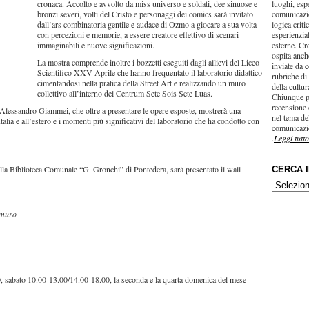
cronaca. Accolto e avvolto da miss universo e soldati, dee sinuose e
luoghi, esp
bronzi severi, volti del Cristo e personaggi dei comics sarà invitato
comunicazi
dall’ars combinatoria gentile e audace di Ozmo a giocare a sua volta
logica criti
con percezioni e memorie, a essere creatore effettivo di scenari
esperienzial
immaginabili e nuove significazioni.
esterne. Cr
ospita anche
La mostra comprende inoltre i bozzetti eseguiti dagli allievi del Liceo
inviate da c
Scientifico XXV Aprile che hanno frequentato il laboratorio didattico
rubriche di
cimentandosi nella pratica della Street Art e realizzando un muro
della cultu
collettivo all’interno del Centrum Sete Sois Sete Luas.
Chiunque p
recensione 
i Alessandro Giammei, che oltre a presentare le opere esposte, mostrerà una
nel tema del
alia e all’estero e i momenti più significativi del laboratorio che ha condotto con
comunicazi
.
Leggi tutto
ella Biblioteca Comunale “G. Gronchi” di Pontedera, sarà presentato il wall
CERCA 
CERCA
IN…
l muro
0, sabato 10.00-13.00/14.00-18.00, la seconda e la quarta domenica del mese