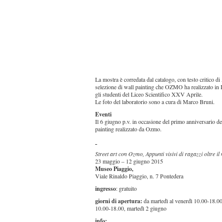
La mostra è corredata dal catalogo, con testo critico d
selezione di wall painting che OZMO ha realizzato in It
gli studenti del Liceo Scientifico XXV Aprile.
Le foto del laboratorio sono a cura di Marco Bruni.
Eventi
Il 6 giugno p.v. in occasione del primo anniversario d
painting realizzato da Ozmo.
Street art con Ozmo, Appunti visivi di ragazzi oltre i
23 maggio – 12 giugno 2015
Museo Piaggio,
Viale Rinaldo Piaggio, n. 7 Pontedera
ingresso
: gratuito
giorni di apertura:
da martedì al venerdì 10.00-18.0
10.00-18.00, martedì 2 giugno
info: