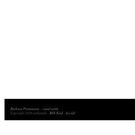
Copyright 2026 artlantide
Barbara Pietrasanta
-
visual artist
Copyright 2026 artlantide ·
RSS Feed
·
Accedi