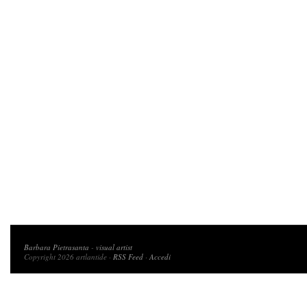
Copyright 2026 artlantide
Barbara Pietrasanta
-
visual artist
Copyright 2026 artlantide ·
RSS Feed
·
Accedi