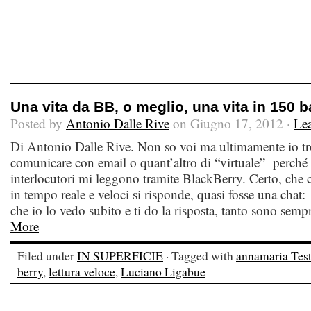
Una vita da BB, o meglio, una vita in 150 b
Posted by
Antonio Dalle Rive
on Giugno 17, 2012 ·
Le
Di Antonio Dalle Rive. Non so voi ma ultimamente io tro
comunicare con email o quant’altro di “virtuale” perché t
interlocutori mi leggono tramite BlackBerry. Certo, che c
in tempo reale e veloci si risponde, quasi fosse una cha
che io lo vedo subito e ti do la risposta, tanto sono semp
More
Filed under
IN SUPERFICIE
· Tagged with
annamaria Tes
berry
,
lettura veloce
,
Luciano Ligabue